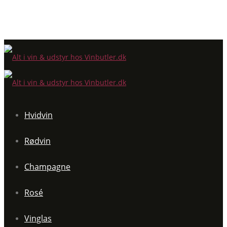
Hvidvin
Rødvin
Champagne
Rosé
Vinglas