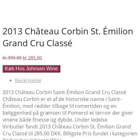
2013 Château Corbin St. Émilion
Grand Cru Classé
Den
Den
kr.
399.00
kr.
285.00
oprindelige
aktuelle
Køb Hos Johnsen Wine
pris
pris
var:
er:
Beskrivelse
kr.399.00.
kr.285.00.
2013 Château Corbin Saint-Émilion Grand Cru Classé
Château Corbin er et af de historiske navne i Saint-
Émilion, med rødder tilbage til romertiden og en
beliggenhed på grænsen til Pomerol et terroir der giver
vinene både finesse og dybde. Under ledelse
Vinbutler fandt 2013 Château Corbin St. Émilion Grand
Cru Classé til 285.00 DKK. Billigste Pris fundet i kategorien