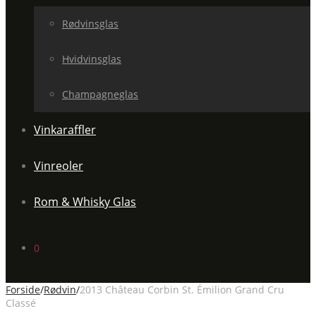
Rødvinsglas
Hvidvinsglas
Champagneglas
Vinkaraffler
Vinreoler
Rom & Whisky Glas
0
Forside
/
Rødvin
/
2013 Château Corbin St. Émilion Grand Cru
Classé