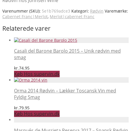
Rødvin hos Johnsen Wine
Varenummer (SKU):
5e1b769adce3
Kategori:
Rødvin
Varemærke:
Cabernet Franc|Merlot
,
Merlot|cabernet Franc
Relaterede varer
Casali del Barone Barolo 2015 – Unik rødvin med
smag
kr.
74.95
Køb Hos supervin.dk
Orma 2014 Rødvin – Lækker Toscansk Vin med
Fyldig Smag
kr.
79.95
Køb Hos supervin.dk
Marqués de Murrieta Reserva 2017 – Spansk Rødvin