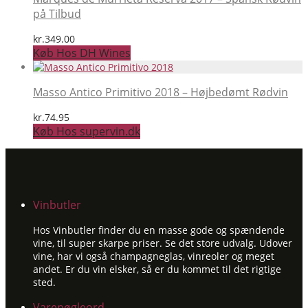
på Tilbud
kr.
349.00
Køb Hos DH Wines
Masso Antico Primitivo 2018 – Højbedømt Rødvin
kr.
74.95
Køb Hos supervin.dk
Vinbutler
Hos Vinbutler finder du en masse gode og spændende
vine, til super skarpe priser. Se det store udvalg. Udover
vine, har vi også champagneglas, vinreoler og meget
andet. Er du vin elsker, så er du kommet til det rigtige
sted.
Varenøgleord