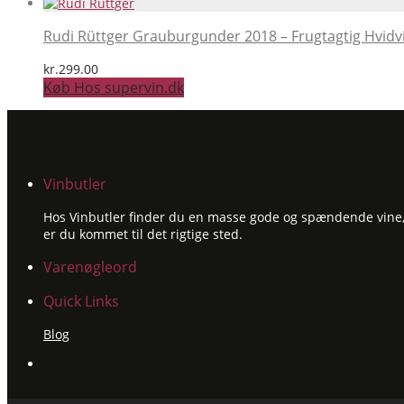
Rudi Rüttger Grauburgunder 2018 – Frugtagtig Hvidv
kr.
299.00
Køb Hos supervin.dk
Vinbutler
Hos Vinbutler finder du en masse gode og spændende vine, ti
er du kommet til det rigtige sted.
Varenøgleord
Quick Links
Blog