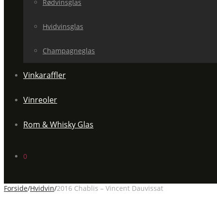
Rødvinsglas
Hvidvinsglas
Champagneglas
Vinkaraffler
Vinreoler
Rom & Whisky Glas
0
Forside
/
Hvidvin
/
2016 Chablis – Vincent Dauvissat