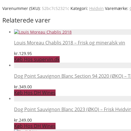
Varenummer (SKU):
52bc7c52321c
Kategori:
Hvidvin
Varemærke:
Relaterede varer
Louis Moreau Chablis 2018 – Frisk og mineralsk vin
kr.
129.95
Køb Hos supervin.dk
Dog Point Sauvignon Blanc Section 94 2020 (ØKO) – T
kr.
349.00
Køb Hos DH Wines
Dog Point Sauvignon Blanc 2023 (ØKO) – Frisk Hvidvi
kr.
249.00
Køb Hos DH Wines