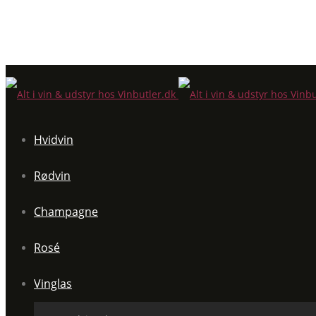
Hvidvin
Rødvin
Champagne
Rosé
Vinglas