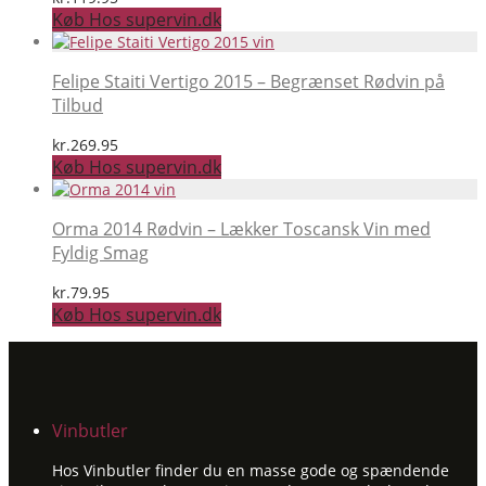
Køb Hos supervin.dk
Felipe Staiti Vertigo 2015 – Begrænset Rødvin på
Tilbud
kr.
269.95
Køb Hos supervin.dk
Orma 2014 Rødvin – Lækker Toscansk Vin med
Fyldig Smag
kr.
79.95
Køb Hos supervin.dk
Vinbutler
Hos Vinbutler finder du en masse gode og spændende