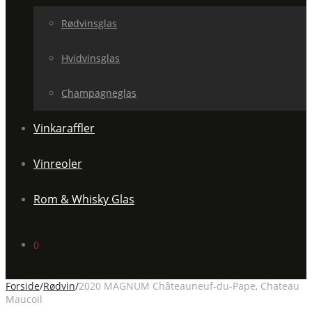
Rødvinsglas
Hvidvinsglas
Champagneglas
Vinkaraffler
Vinreoler
Rom & Whisky Glas
0
Forside
/
Rødvin
/
2020 MAGNUM Châteauneuf-du-Pape, Chateau
Maucoil