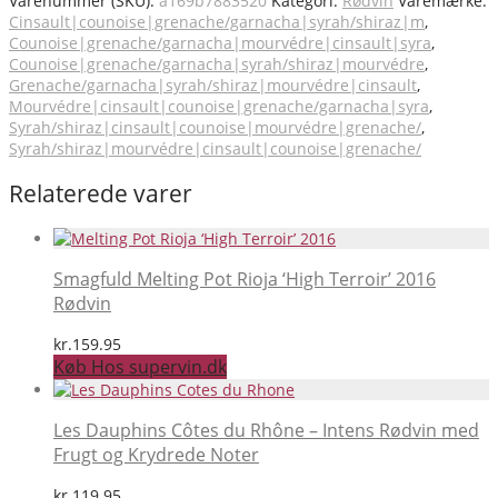
Varenummer (SKU):
a169b7883520
Kategori:
Rødvin
Varemærke:
Cinsault|counoise|grenache/garnacha|syrah/shiraz|m
,
Counoise|grenache/garnacha|mourvédre|cinsault|syra
,
Counoise|grenache/garnacha|syrah/shiraz|mourvédre
,
Grenache/garnacha|syrah/shiraz|mourvédre|cinsault
,
Mourvédre|cinsault|counoise|grenache/garnacha|syra
,
Syrah/shiraz|cinsault|counoise|mourvédre|grenache/
,
Syrah/shiraz|mourvédre|cinsault|counoise|grenache/
Relaterede varer
Smagfuld Melting Pot Rioja ‘High Terroir’ 2016
Rødvin
kr.
159.95
Køb Hos supervin.dk
Les Dauphins Côtes du Rhône – Intens Rødvin med
Frugt og Krydrede Noter
kr.
119.95