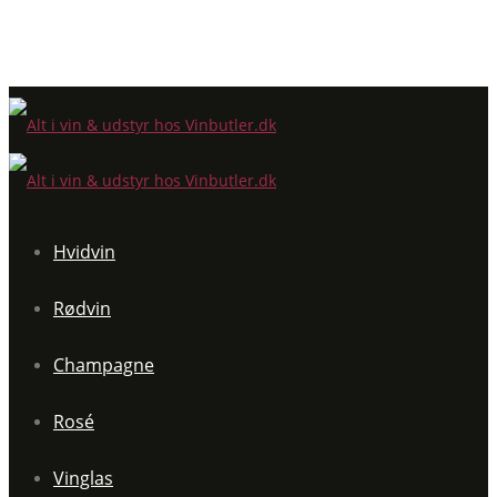
Hvidvin
Rødvin
Champagne
Rosé
Vinglas