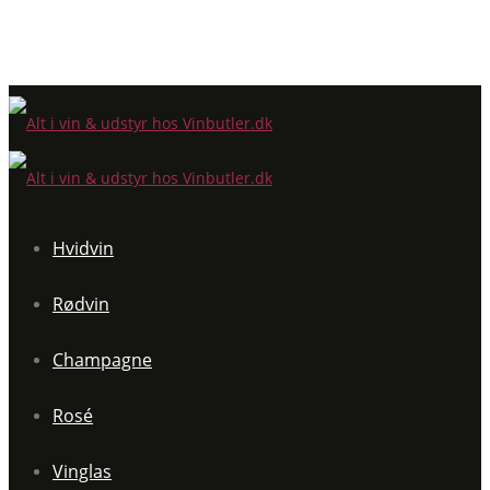
Hvidvin
Rødvin
Champagne
Rosé
Vinglas