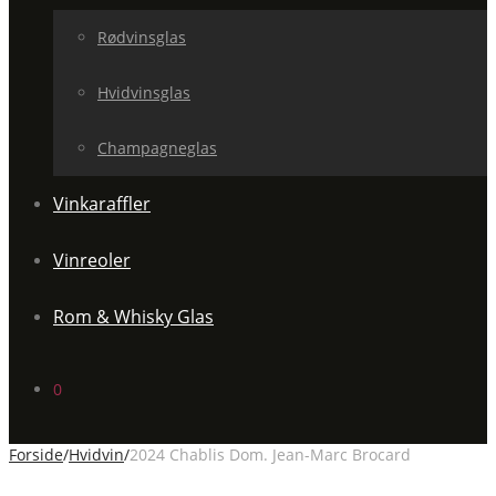
Rødvinsglas
Hvidvinsglas
Champagneglas
Vinkaraffler
Vinreoler
Rom & Whisky Glas
0
Forside
/
Hvidvin
/
2024 Chablis Dom. Jean-Marc Brocard