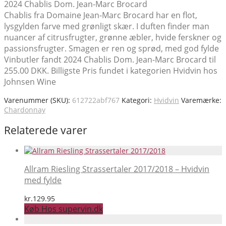
2024 Chablis Dom. Jean-Marc Brocard
Chablis fra Domaine Jean-Marc Brocard har en flot,
lysgylden farve med grønligt skær. I duften finder man
nuancer af citrusfrugter, grønne æbler, hvide ferskner og
passionsfrugter. Smagen er ren og sprød, med god fylde
Vinbutler fandt 2024 Chablis Dom. Jean-Marc Brocard til
255.00 DKK. Billigste Pris fundet i kategorien Hvidvin hos
Johnsen Wine
Varenummer (SKU):
612722abf767
Kategori:
Hvidvin
Varemærke:
Chardonnay
Relaterede varer
Allram Riesling Strassertaler 2017/2018 – Hvidvin
med fylde
kr.
129.95
Køb Hos supervin.dk