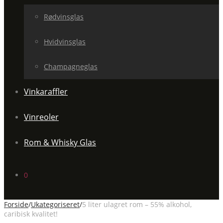
Rødvinsglas
Hvidvinsglas
Champagneglas
Vinkaraffler
Vinreoler
Rom & Whisky Glas
0
Forside
/
Ukategoriseret
/
5 liter ulagret rom – 55% alkohol,
caribisk kvalitet!