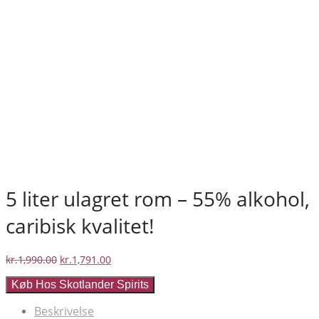
5 liter ulagret rom – 55% alkohol,
caribisk kvalitet!
Den
Den
kr.
1,990.00
kr.
1,791.00
oprindelige
aktuelle
Køb Hos Skotlander Spirits
pris
pris
var:
er:
Beskrivelse
kr.1,990.00.
kr.1,791.00.