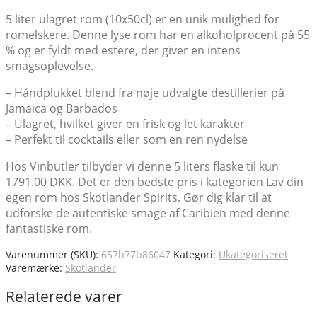
5 liter ulagret rom (10x50cl) er en unik mulighed for
romelskere. Denne lyse rom har en alkoholprocent på 55
% og er fyldt med estere, der giver en intens
smagsoplevelse.
– Håndplukket blend fra nøje udvalgte destillerier på
Jamaica og Barbados
– Ulagret, hvilket giver en frisk og let karakter
– Perfekt til cocktails eller som en ren nydelse
Hos Vinbutler tilbyder vi denne 5 liters flaske til kun
1791.00 DKK. Det er den bedste pris i kategorien Lav din
egen rom hos Skotlander Spirits. Gør dig klar til at
udforske de autentiske smage af Caribien med denne
fantastiske rom.
Varenummer (SKU):
657b77b86047
Kategori:
Ukategoriseret
Varemærke:
Skotlander
Relaterede varer