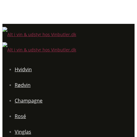
Hvidvin
Rødvin
Champagne
Rosé
Vinglas