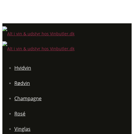
Hvidvin
Rødvin
Champagne
Rosé
Vinglas