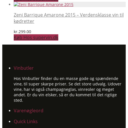
Zeni Barrique Amarone 2015 – Verdensklasse vin til
kødretter
kr.
299.00
Køb Hos supervin.dk
Vinbutler
Hos Vinbutler finder du en masse gode og spændende
vine, til super skarpe priser. Se det store udvalg. Udover
vine, har vi også champagneglas, vinreoler og meget
andet. Er du vin elsker, så er du kommet til det rigtige
sted.
Varenøgleord
Quick Links