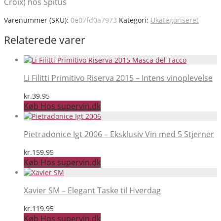
Croix) hos Spitus
Varenummer (SKU):
0e07fd0a7973
Kategori:
Ukategoriseret
Relaterede varer
Li Filitti Primitivo Riserva 2015 – Intens vinoplevelse
kr.
39.95
Køb Hos supervin.dk
Pietradonice Igt 2006 – Eksklusiv Vin med 5 Stjerner
kr.
159.95
Køb Hos supervin.dk
Xavier SM – Elegant Taske til Hverdag
kr.
119.95
Køb Hos supervin.dk