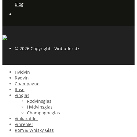
Blog
© 2026 Copyright - Vinbutler.dk
Hvidvin
Rødvin
Champagne
Rosé
Vinglas
Rødvinsglas
Hvidvinsglas
Champagneglas
Vinkaraffler
Vinreoler
Rom & Whisky Glas