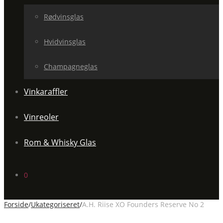
Rødvinsglas
Hvidvinsglas
Champagneglas
Vinkaraffler
Vinreoler
Rom & Whisky Glas
0
Forside
/
Ukategoriseret
/
A.H. Riise XO Founders Reserve No 2