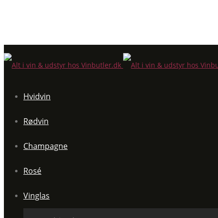
Hvidvin
Rødvin
Champagne
Rosé
Vinglas