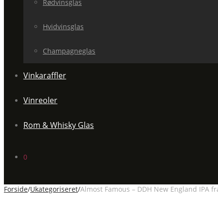
Rødvinsglas
Hvidvinsglas
Champagneglas
Vinkaraffler
Vinreoler
Rom & Whisky Glas
0
Forside
/
Ukategoriseret
/
Almost Famous – DDH New England IPA fr