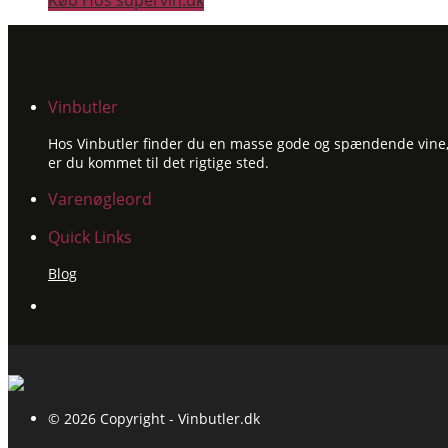
Køb Hos supervin.dk
Vinbutler
Hos Vinbutler finder du en masse gode og spændende vine, ti
er du kommet til det rigtige sted.
Varenøgleord
Quick Links
Blog
© 2026 Copyright - Vinbutler.dk