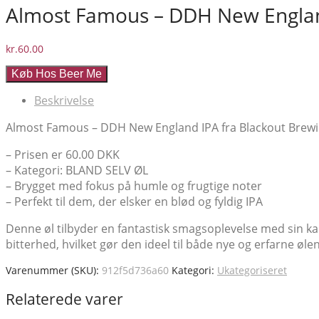
Almost Famous – DDH New England
kr.
60.00
Køb Hos Beer Me
Beskrivelse
Almost Famous – DDH New England IPA fra Blackout Brewing e
– Prisen er 60.00 DKK
– Kategori: BLAND SELV ØL
– Brygget med fokus på humle og frugtige noter
– Perfekt til dem, der elsker en blød og fyldig IPA
Denne øl tilbyder en fantastisk smagsoplevelse med sin ka
bitterhed, hvilket gør den ideel til både nye og erfarne øl
Varenummer (SKU):
912f5d736a60
Kategori:
Ukategoriseret
Relaterede varer