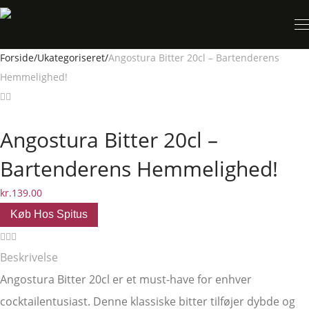
Forside
/
Ukategoriseret
/
Angostura Bitter 20cl – Bartenderens
Hemmelighed!
Angostura Bitter 20cl –
Bartenderens Hemmelighed!
kr.
139.00
Køb Hos Spitus
Beskrivelse
Angostura Bitter 20cl er et must-have for enhver
cocktailentusiast. Denne klassiske bitter tilføjer dybde og