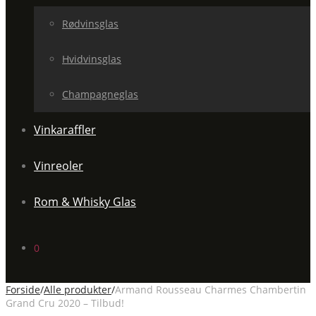
Rødvinsglas
Hvidvinsglas
Champagneglas
Vinkaraffler
Vinreoler
Rom & Whisky Glas
0
Forside
/
Alle produkter
/
Armand Rousseau Charmes Chambertin
Grand Cru 2020 – Tilbud!