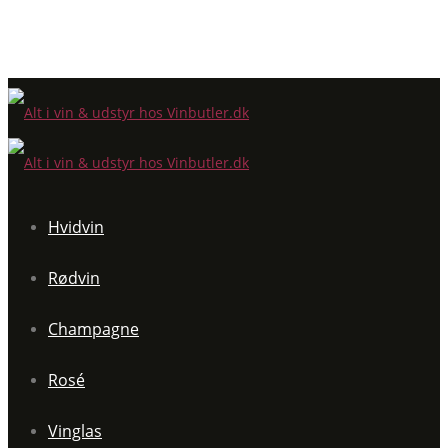
Hvidvin
Rødvin
Champagne
Rosé
Vinglas