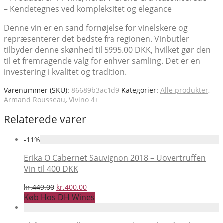
– Kendetegnes ved kompleksitet og elegance
Denne vin er en sand fornøjelse for vinelskere og
repræsenterer det bedste fra regionen. Vinbutler
tilbyder denne skønhed til 5995.00 DKK, hvilket gør den
til et fremragende valg for enhver samling. Det er en
investering i kvalitet og tradition.
Varenummer (SKU):
86689b3ac1d9
Kategorier:
Alle produkter
,
Armand Rousseau
,
Vivino 4+
Relaterede varer
-
11
%
Erika O Cabernet Sauvignon 2018 – Uovertruffen
Vin til 400 DKK
Den
Den
kr.
449.00
kr.
400.00
oprindelige
aktuelle
Køb Hos DH Wines
pris
pris
var:
er: