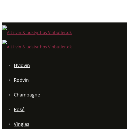
Hvidvin
Rødvin
Champagne
Rosé
Vinglas