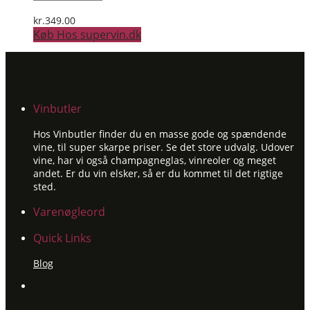
kr.
349.00
Køb Hos supervin.dk
Vinbutler
Hos Vinbutler finder du en masse gode og spændende
vine, til super skarpe priser. Se det store udvalg. Udover
vine, har vi også champagneglas, vinreoler og meget
andet. Er du vin elsker, så er du kommet til det rigtige
sted.
Varenøgleord
Quick Links
Blog