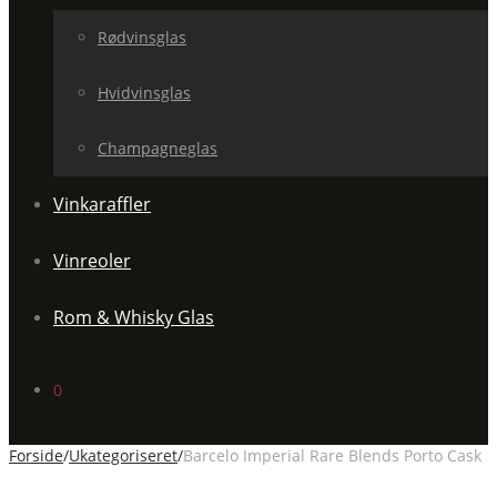
Rødvinsglas
Hvidvinsglas
Champagneglas
Vinkaraffler
Vinreoler
Rom & Whisky Glas
0
Forside
/
Ukategoriseret
/
Barcelo Imperial Rare Blends Porto Cask