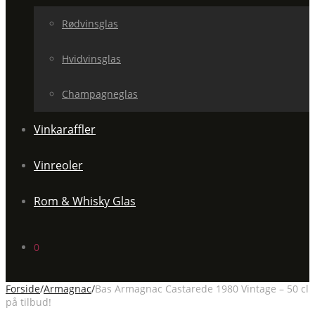
Rødvinsglas
Hvidvinsglas
Champagneglas
Vinkaraffler
Vinreoler
Rom & Whisky Glas
0
Forside
/
Armagnac
/
Bas Armagnac Castarede 1980 Vintage – 50 cl
på tilbud!