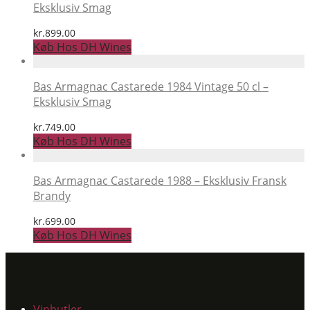
Eksklusiv Smag
kr.
899.00
Køb Hos DH Wines
Bas Armagnac Castarede 1984 Vintage 50 cl –
Eksklusiv Smag
kr.
749.00
Køb Hos DH Wines
Bas Armagnac Castarede 1988 – Eksklusiv Fransk
Brandy
kr.
699.00
Køb Hos DH Wines
Vinbutler