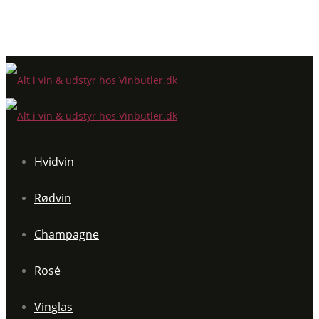
Hvidvin
Rødvin
Champagne
Rosé
Vinglas