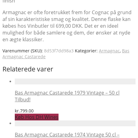
finish
Armagnac er ofte foretrukket frem for Cognac på grund
af sin karakteristiske smag og kvalitet. Denne flaske kan
købes hos Vinbutler til 699,00 DKK. Det er en ideel
mulighed for både samlere og dem, der ønsker at nyde
en ægte klassiker.
Varenummer (SKU):
8d53f7dd98a3
Kategorier:
Armagnac
,
Bas
Armagnac Castarede
Relaterede varer
Bas Armagnac Castarede 1979 Vintage – 50 cl
Tilbud!
kr.
799.00
Køb Hos DH Wines
Bas Armagnac Castarede 1974 Vintage 50 cl –