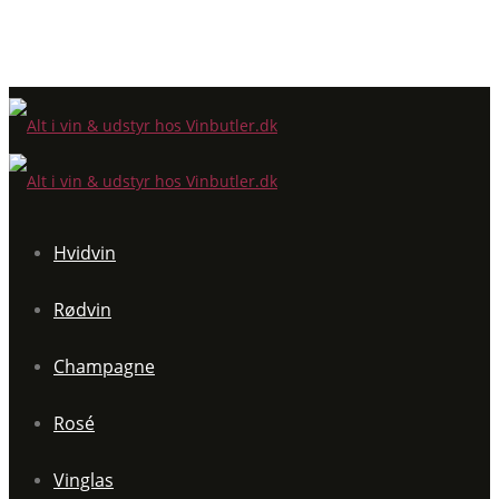
Hvidvin
Rødvin
Champagne
Rosé
Vinglas