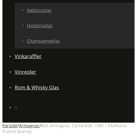
Rødvinsglas
Hvidvinsglas
Champagneglas
Vinkaraffler
Vinreoler
Rom & Whisky Glas
0
Forside
/
Armagnac
/
Bas Armagnac Castarède 1985 – Eksklusiv
Fransk Brandy