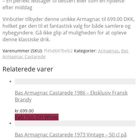
– En perfekt ledsager til dessert eller som en nydelse
efter middag
Vinbutler tilbyder denne unikke Armagnac til 699.00 DKK,
hvilket gør den til et fantastisk valg for både samlere og
nybegyndere. Gå ikke glip af muligheden for at opleve
denne klassiske drik.
Varenummer (SKU):
ff45d687beb2
Kategorier:
Armagnac
,
Bas
Armagnac Castarede
Relaterede varer
Bas Armagnac Castarede 1986 – Eksklusiv Fransk
Brandy
kr.
699.00
Køb Hos DH Wines
Bas Armagnac Castarede 1973 Vintage – 50 cl på