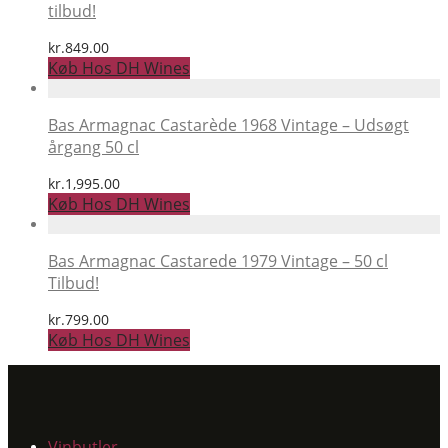
tilbud!
kr.
849.00
Køb Hos DH Wines
Bas Armagnac Castarède 1968 Vintage – Udsøgt
årgang 50 cl
kr.
1,995.00
Køb Hos DH Wines
Bas Armagnac Castarede 1979 Vintage – 50 cl
Tilbud!
kr.
799.00
Køb Hos DH Wines
Vinbutler