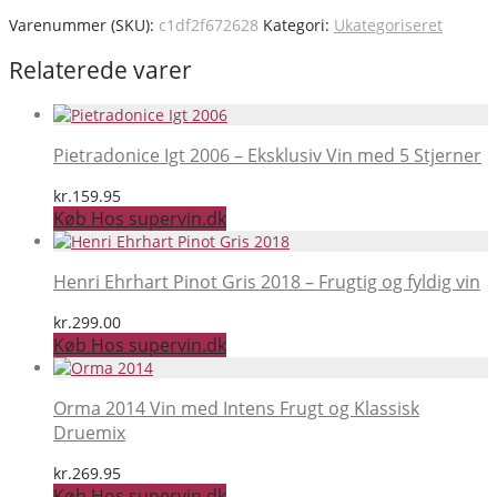
Varenummer (SKU):
c1df2f672628
Kategori:
Ukategoriseret
Relaterede varer
Pietradonice Igt 2006 – Eksklusiv Vin med 5 Stjerner
kr.
159.95
Køb Hos supervin.dk
Henri Ehrhart Pinot Gris 2018 – Frugtig og fyldig vin
kr.
299.00
Køb Hos supervin.dk
Orma 2014 Vin med Intens Frugt og Klassisk
Druemix
kr.
269.95
Køb Hos supervin.dk