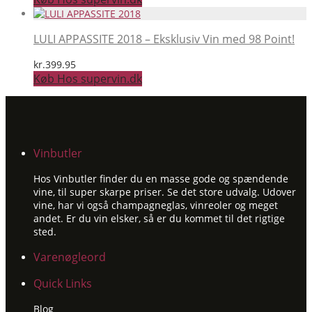
LULI APPASSITE 2018 – Eksklusiv Vin med 98 Point!
kr.
399.95
Køb Hos supervin.dk
Vinbutler
Hos Vinbutler finder du en masse gode og spændende
vine, til super skarpe priser. Se det store udvalg. Udover
vine, har vi også champagneglas, vinreoler og meget
andet. Er du vin elsker, så er du kommet til det rigtige
sted.
Varenøgleord
Quick Links
Blog