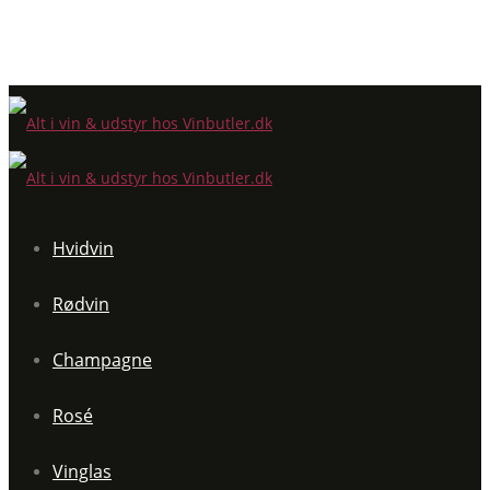
Hvidvin
Rødvin
Champagne
Rosé
Vinglas