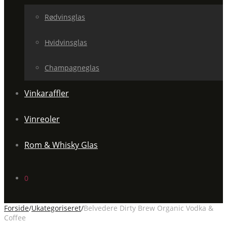
Rødvinsglas
Hvidvinsglas
Champagneglas
Vinkaraffler
Vinreoler
Rom & Whisky Glas
0
Forside
/
Ukategoriseret
/
Belvedere Dirty Brew Organic Vodka &
Coffee