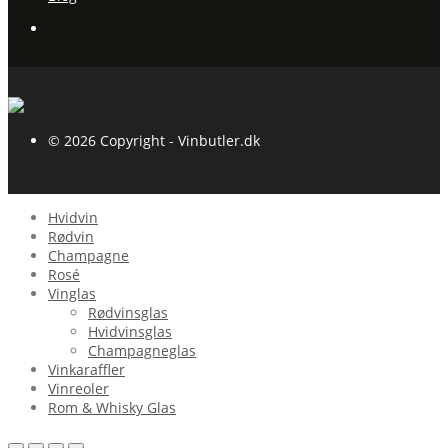
© 2026 Copyright - Vinbutler.dk
Hvidvin
Rødvin
Champagne
Rosé
Vinglas
Rødvinsglas
Hvidvinsglas
Champagneglas
Vinkaraffler
Vinreoler
Rom & Whisky Glas