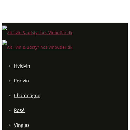
Hvidvin
Rødvin
Champagne
Rosé
Vinglas