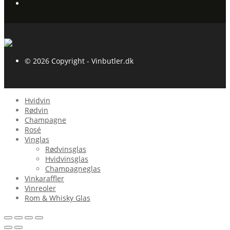
© 2026 Copyright - Vinbutler.dk
Hvidvin
Rødvin
Champagne
Rosé
Vinglas
Rødvinsglas
Hvidvinsglas
Champagneglas
Vinkaraffler
Vinreoler
Rom & Whisky Glas