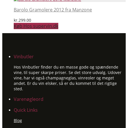
Barolo Gramolere 2012 fra Manzone
kr.
299.00
Køb Hos supervin.dk
Vinbutler
Hos Vinbutler finder du en masse gode og spændende
vine, til super skarpe priser. Se det store udvalg. Udover
vine, har vi også champagneglas, vinreoler og meget
andet. Er du vin elsker, så er du kommet til det rigtige
sted.
Varenøgleord
Quick Links
Blog