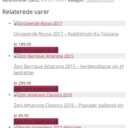
Varenummer (SKU):
6fd30f150641
Kategori:
Ukategoriseret
Relaterede varer
Orciaverde Rosso 2017 – Kvalitetsvin fra Toscana
kr.
189.00
Køb Hos supervin.dk
Zeni Barrique Amarone 2015 – Verdensklasse vin til
kødretter
kr.
299.00
Køb Hos supervin.dk
Zeni Amarone Classico 2016 – Populær italiensk vin
kr.
89.95
Køb Hos supervin.dk