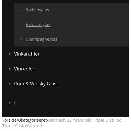
Rødvinsglas
Hvidvinsglas
Champagneglas
Vinkaraffler
Vinreoler
Rom & Whisky Glas
0
Forside
/
Ukategoriseret
/
Benriach 22 Years Old Triple Distilled
Three Cask Matured