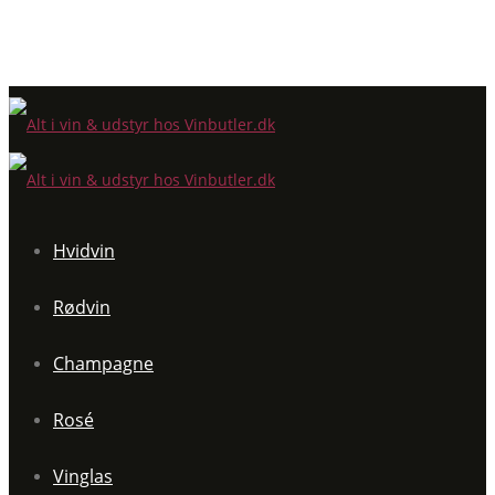
Hvidvin
Rødvin
Champagne
Rosé
Vinglas