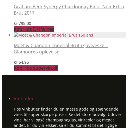
Graham Beck Synergy Chardonnay Pinot Noir Extra
Brut 2017
kr.
795.00
Køb Hos DH Wines
Moët & Chandon Imperial Brut i gaveæske –
Glamourøs oplevelse
kr.
64.95
Køb Hos supervin.dk
Vinbutler
Hos Vinbutler finder du en masse gode og spændende
vine, til super skarpe priser. Se det store udvalg. Udover
vine, har vi også champagneglas, vinreoler og meget
andet. Er du vin elsker, så er du kommet til det rigtige