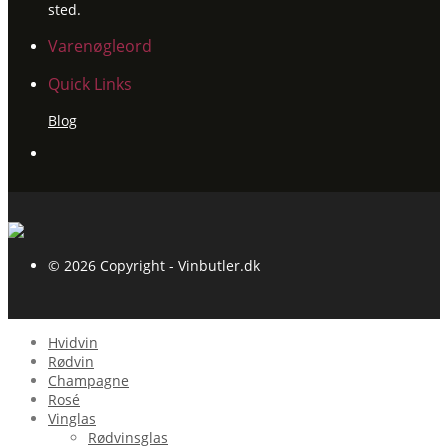
sted.
Varenøgleord
Quick Links
Blog
© 2026 Copyright - Vinbutler.dk
Hvidvin
Rødvin
Champagne
Rosé
Vinglas
Rødvinsglas