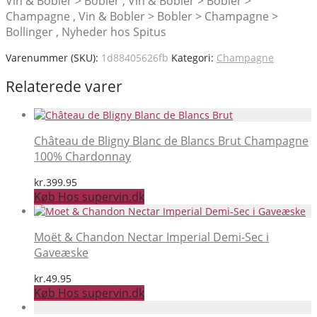
Vin & Bobler > Bobler , Vin & Bobler > Bobler >
Champagne , Vin & Bobler > Bobler > Champagne >
Bollinger , Nyheder hos Spitus
Varenummer (SKU):
1d88405626fb
Kategori:
Champagne
Relaterede varer
Château de Bligny Blanc de Blancs Brut Champagne
100% Chardonnay
kr.
399.95
Køb Hos supervin.dk
Moët & Chandon Nectar Imperial Demi-Sec i
Gaveæske
kr.
49.95
Køb Hos supervin.dk