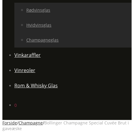
Rødvinsglas
Hvidvinsglas
Champagneglas
Vinkaraffler
Vinreoler
Rom & Whisky Glas
0
Forside
/
Champagne
/
Bollinger Champagne Special Cuvée Brut i
gaveæske