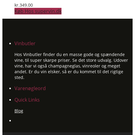
kr.
349.00
Køb Hos supervin.dk
Vinbutler
Hos Vinbutler finder du en masse gode og spændende
vine, til super skarpe priser. Se det store udvalg. Udover
vine, har vi også champagneglas, vinreoler og meget
andet. Er du vin elsker, så er du kommet til det rigtige
sted.
Varenøgleord
Quick Links
Blog