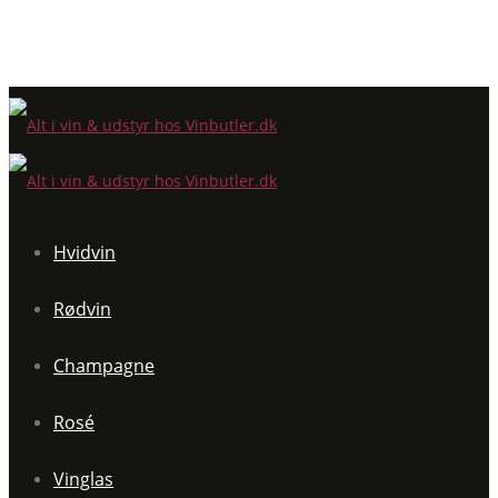
Hvidvin
Rødvin
Champagne
Rosé
Vinglas