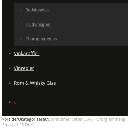
Rødvinsglas
Hvidvinsglas
Champagneglas
Vinkaraffler
Vinreoler
Rom & Whisky Glas
0
Forside
/
Ukategoriseret
/
Bornholmer Bitter 38% – Uforglemmelig
Smag til 25 DKK