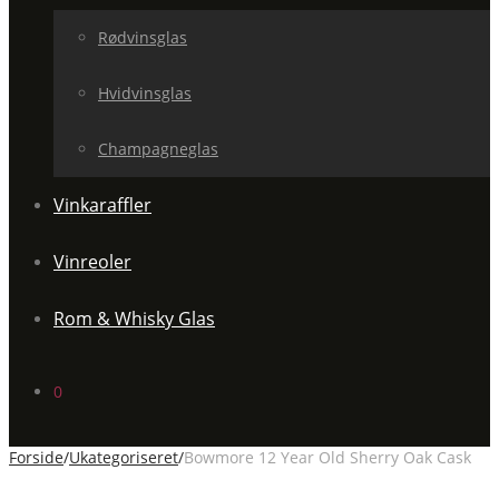
Rødvinsglas
Hvidvinsglas
Champagneglas
Vinkaraffler
Vinreoler
Rom & Whisky Glas
0
Forside
/
Ukategoriseret
/
Bowmore 12 Year Old Sherry Oak Cask