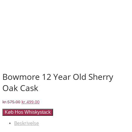
Bowmore 12 Year Old Sherry
Oak Cask
Den
Den
kr.
575.00
kr.
499.00
oprindelige
aktuelle
Køb Hos Whiskystack
pris
pris
var:
er:
Beskrivelse
kr.575.00.
kr.499.00.