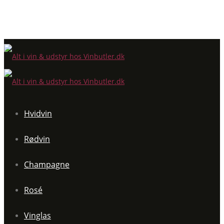
Hvidvin
Rødvin
Champagne
Rosé
Vinglas