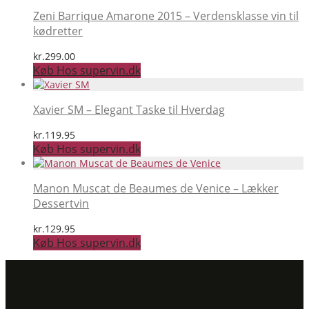
Zeni Barrique Amarone 2015 – Verdensklasse vin til
kødretter
kr.
299.00
Køb Hos supervin.dk
Xavier SM – Elegant Taske til Hverdag
kr.
119.95
Køb Hos supervin.dk
Manon Muscat de Beaumes de Venice – Lækker
Dessertvin
kr.
129.95
Køb Hos supervin.dk