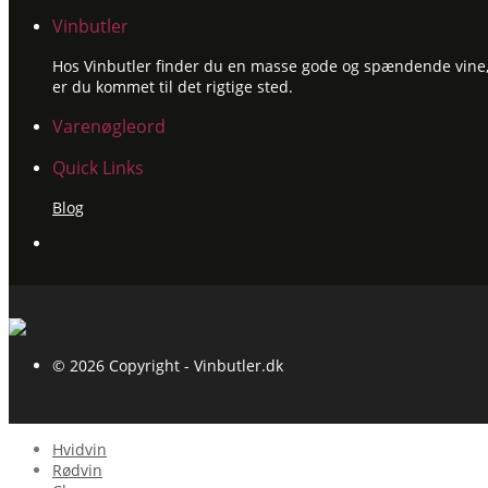
Vinbutler
Hos Vinbutler finder du en masse gode og spændende vine, ti
er du kommet til det rigtige sted.
Varenøgleord
Quick Links
Blog
© 2026 Copyright - Vinbutler.dk
Hvidvin
Rødvin