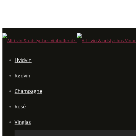
Hvidvin
Rødvin
Champagne
Rosé
Vinglas