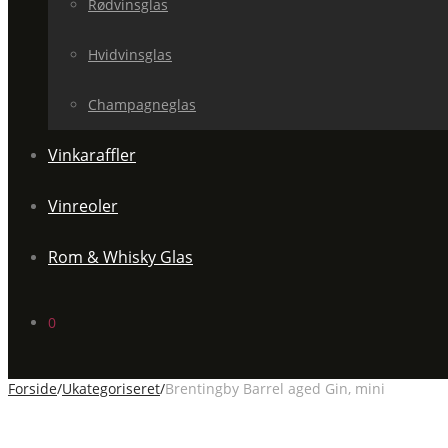
Rødvinsglas
Hvidvinsglas
Champagneglas
Vinkaraffler
Vinreoler
Rom & Whisky Glas
0
Forside
/
Ukategoriseret
/
Brentingby Barrel aged Gin, mini