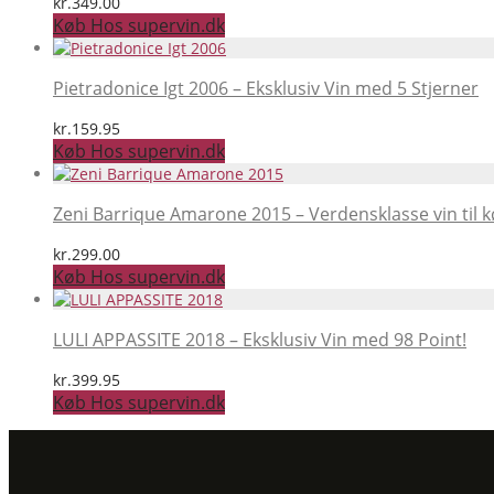
kr.
349.00
Køb Hos supervin.dk
Pietradonice Igt 2006 – Eksklusiv Vin med 5 Stjerner
kr.
159.95
Køb Hos supervin.dk
Zeni Barrique Amarone 2015 – Verdensklasse vin til k
kr.
299.00
Køb Hos supervin.dk
LULI APPASSITE 2018 – Eksklusiv Vin med 98 Point!
kr.
399.95
Køb Hos supervin.dk