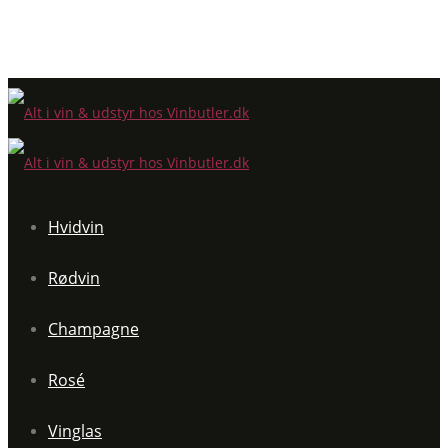
Hvidvin
Rødvin
Champagne
Rosé
Vinglas