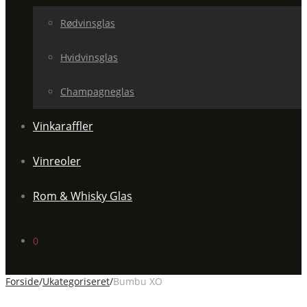
Rødvinsglas
Hvidvinsglas
Champagneglas
Vinkaraffler
Vinreoler
Rom & Whisky Glas
0
Forside
/
Ukategoriseret
/
Bumbu XO