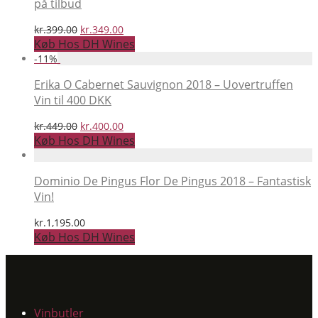
på tilbud
Den
Den
kr.
399.00
kr.
349.00
oprindelige
aktuelle
Køb Hos DH Wines
pris
pris
-
11
%
var:
er:
kr.399.00.
kr.349.00.
Erika O Cabernet Sauvignon 2018 – Uovertruffen
Vin til 400 DKK
Den
Den
kr.
449.00
kr.
400.00
oprindelige
aktuelle
Køb Hos DH Wines
pris
pris
var:
er:
kr.449.00.
kr.400.00.
Dominio De Pingus Flor De Pingus 2018 – Fantastisk
Vin!
kr.
1,195.00
Køb Hos DH Wines
Vinbutler