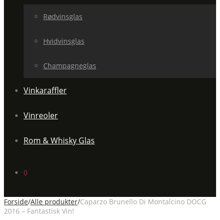
Rødvinsglas
Hvidvinsglas
Champagneglas
Vinkaraffler
Vinreoler
Rom & Whisky Glas
0
Forside
/
Alle produkter
/
Caparzo Brunello Di Montalcino DOCG
2016 – Fantastisk Vin!