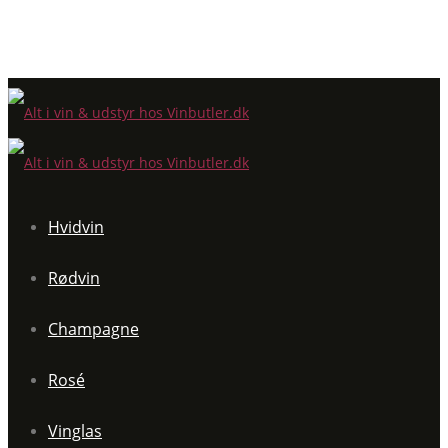
Hvidvin
Rødvin
Champagne
Rosé
Vinglas