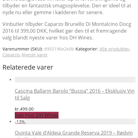
tilbyder en fantastisk smagsoplevelse. Den er ideel til at
nyde nu eller gemme i kælderen for senere.
Vinbutler tilbyder Caparzo Brunello Di Montalcino Docg
2016 til 399,00 DKK, hvilket gør den til et fremragende
valg blandt nyeste varer hos DH Wines.
Varenummer (SKU):
d955196e2e0b
Kategorier:
Alle produkter
,
Caparzo
,
Nyeste varer
Relaterede varer
Cascina Ballarin Barolo “Bussia” 2016 – Eksklusiv Vin
til Salg
kr.
499.00
Køb Hos DH Wines
-
13
%
Quinta Vale d’Aldeia Grande Reserva 2019 – Rødvin