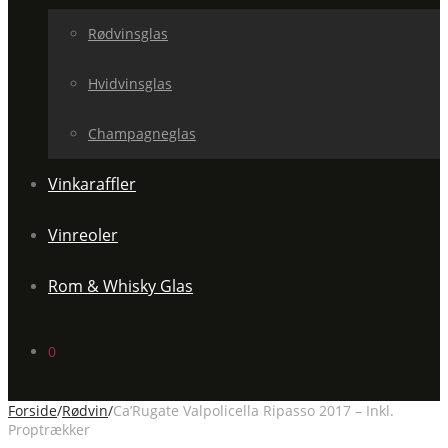
Rødvinsglas
Hvidvinsglas
Champagneglas
Vinkaraffler
Vinreoler
Rom & Whisky Glas
0
Forside
/
Rødvin
/
Ca’Rugate Valpolicella Ripasso 2017 – Inkl.
Proptrækker