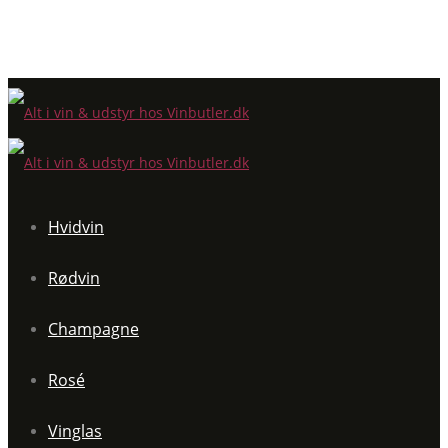
Hvidvin
Rødvin
Champagne
Rosé
Vinglas