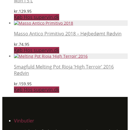
ikon i 5 L
kr.
129.95
Køb Hos supervin.dk
Masso Antico Primitivo 2018 – Højbedømt Rødvin
kr.
74.95
Køb Hos supervin.dk
Smagfuld Melting Pot Rioja ‘High Terroir’ 2016
Rødvin
kr.
159.95
Køb Hos supervin.dk
Vinbutler