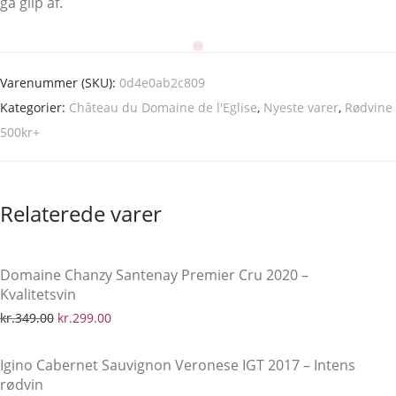
gå glip af.
Varenummer (SKU):
0d4e0ab2c809
Kategorier:
Château du Domaine de l'Eglise
,
Nyeste varer
,
Rødvine
500kr+
Relaterede varer
-
14
%
Domaine Chanzy Santenay Premier Cru 2020 –
Kvalitetsvin
Den oprindelige pris var: kr.349.00.
Den aktuelle pris er: kr.299.00.
kr.
349.00
kr.
299.00
Igino Cabernet Sauvignon Veronese IGT 2017 – Intens
rødvin