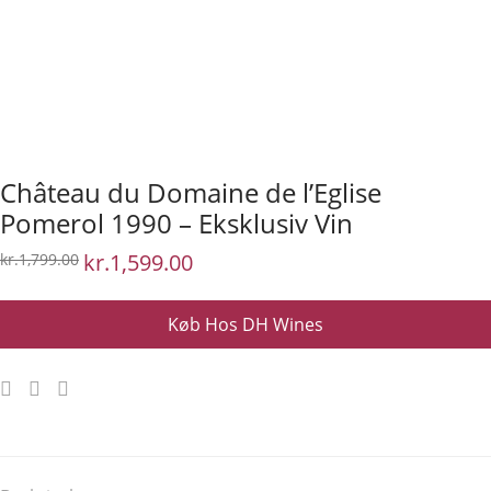
Château du Domaine de l’Eglise
Pomerol 1990 – Eksklusiv Vin
Den
kr.
1,599.00
Den
kr.
1,799.00
oprindelige
aktuelle
pris
pris
var:
er:
kr.1,799.00.
kr.1,599.00.
Køb Hos DH Wines