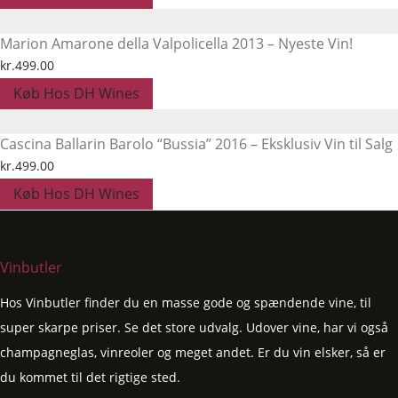
pris
pris
var:
er:
Marion Amarone della Valpolicella 2013 – Nyeste Vin!
kr.399.00.
kr.349.00.
kr.
499.00
Køb Hos DH Wines
Cascina Ballarin Barolo “Bussia” 2016 – Eksklusiv Vin til Salg
kr.
499.00
Køb Hos DH Wines
Vinbutler
Hos Vinbutler finder du en masse gode og spændende vine, til
super skarpe priser. Se det store udvalg. Udover vine, har vi også
champagneglas, vinreoler og meget andet. Er du vin elsker, så er
du kommet til det rigtige sted.