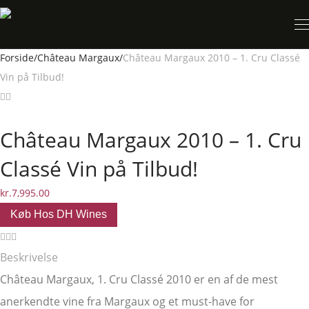
Forside
/
Château Margaux
/
Château Margaux 2010 – 1. Cru Classé
Vin på Tilbud!
Château Margaux 2010 – 1. Cru
Classé Vin på Tilbud!
kr.
7,995.00
Køb Hos DH Wines
Beskrivelse
Château Margaux, 1. Cru Classé 2010 er en af de mest
anerkendte vine fra Margaux og et must-have for