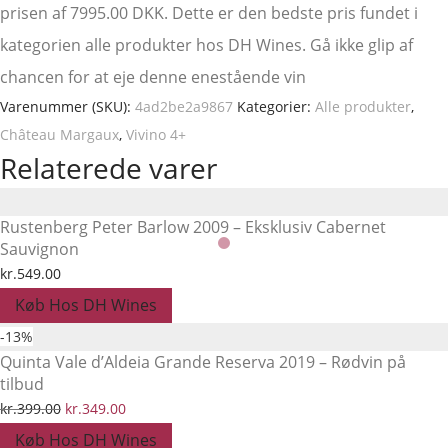
prisen af 7995.00 DKK. Dette er den bedste pris fundet i
kategorien alle produkter hos DH Wines. Gå ikke glip af
chancen for at eje denne enestående vin
Varenummer (SKU):
4ad2be2a9867
Kategorier:
Alle produkter
,
Château Margaux
,
Vivino 4+
Relaterede varer
Rustenberg Peter Barlow 2009 – Eksklusiv Cabernet
Sauvignon
kr.
549.00
Køb Hos DH Wines
-
13
%
Quinta Vale d’Aldeia Grande Reserva 2019 – Rødvin på
tilbud
Den
Den
kr.
399.00
kr.
349.00
oprindelige
aktuelle
Køb Hos DH Wines