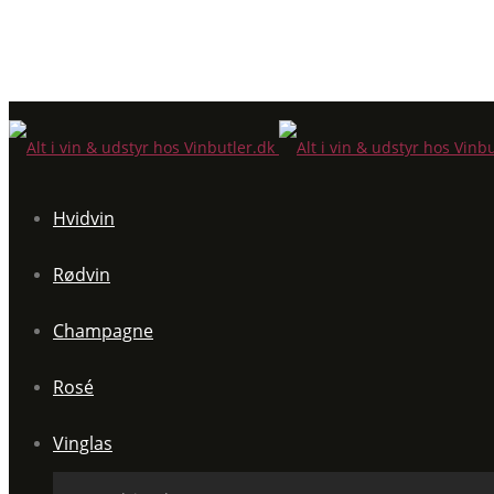
Hvidvin
Rødvin
Champagne
Rosé
Vinglas