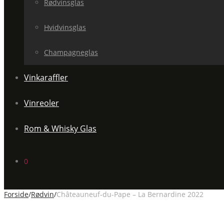
Rødvinsglas
Hvidvinsglas
Champagneglas
Vinkaraffler
Vinreoler
Rom & Whisky Glas
0
Forside
/
Rødvin
/
Châteauneuf-du-Pape – La Bernardine 2022