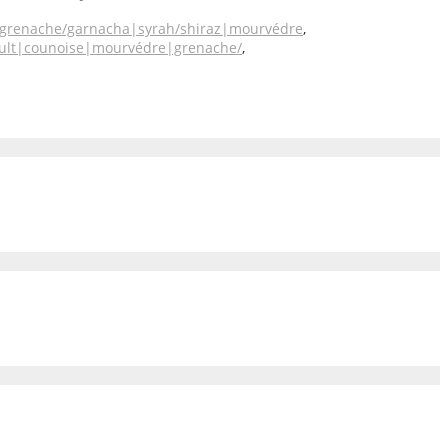
grenache/garnacha|syrah/shiraz|mourvédre
,
ault|counoise|mourvédre|grenache/
,