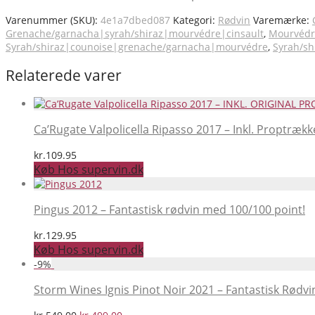
Varenummer (SKU):
4e1a7dbed087
Kategori:
Rødvin
Varemærke:
Grenache/garnacha|syrah/shiraz|mourvédre|cinsault
,
Mourvédr
Syrah/shiraz|counoise|grenache/garnacha|mourvédre
,
Syrah/sh
Relaterede varer
Ca’Rugate Valpolicella Ripasso 2017 – Inkl. Proptrækk
kr.
109.95
Køb Hos supervin.dk
Pingus 2012 – Fantastisk rødvin med 100/100 point!
kr.
129.95
Køb Hos supervin.dk
-
9
%
Storm Wines Ignis Pinot Noir 2021 – Fantastisk Rødvi
Den
Den