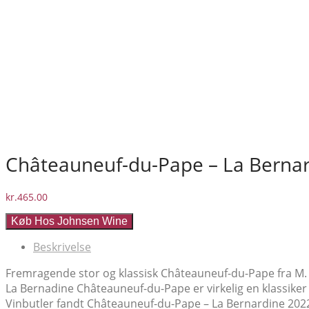
Châteauneuf-du-Pape – La Berna
kr.
465.00
Køb Hos Johnsen Wine
Beskrivelse
Fremragende stor og klassisk Châteauneuf-du-Pape fra M.
La Bernadine Châteauneuf-du-Pape er virkelig en klassiker
Vinbutler fandt Châteauneuf-du-Pape – La Bernardine 2022 t