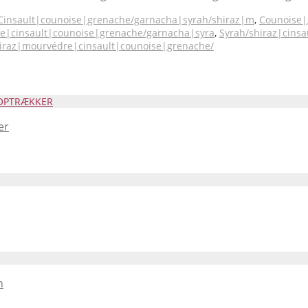
Cinsault|counoise|grenache/garnacha|syrah/shiraz|m
,
Counoise|
e|cinsault|counoise|grenache/garnacha|syra
,
Syrah/shiraz|cins
iraz|mourvédre|cinsault|counoise|grenache/
er
n