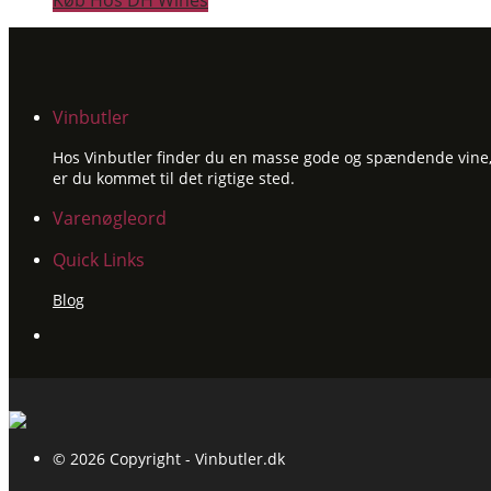
Køb Hos DH Wines
Vinbutler
Hos Vinbutler finder du en masse gode og spændende vine, ti
er du kommet til det rigtige sted.
Varenøgleord
Quick Links
Blog
© 2026 Copyright - Vinbutler.dk