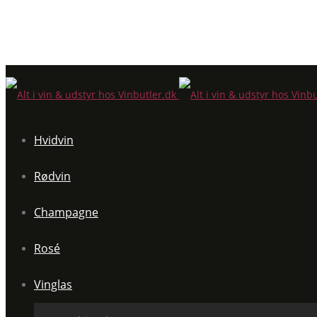
Hvidvin
Rødvin
Champagne
Rosé
Vinglas