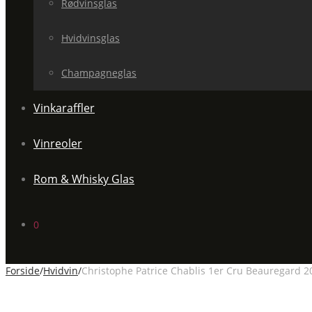
Rødvinsglas
Hvidvinsglas
Champagneglas
Vinkaraffler
Vinreoler
Rom & Whisky Glas
0
Forside
/
Hvidvin
/
Christophe Patrice Chablis 1er Cru Beauregard 2