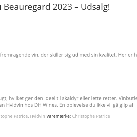
u Beauregard 2023 – Udsalg!
emragende vin, der skiller sig ud med sin kvalitet. Her er h
t, hvilket gør den ideel til skaldyr eller lette retter. Vinbu
ien Hvidvin hos DH Wines. En oplevelse du ikke vil gå glip af
stophe Patrice
,
Hvidvin
Varemærke:
Christophe Patrice