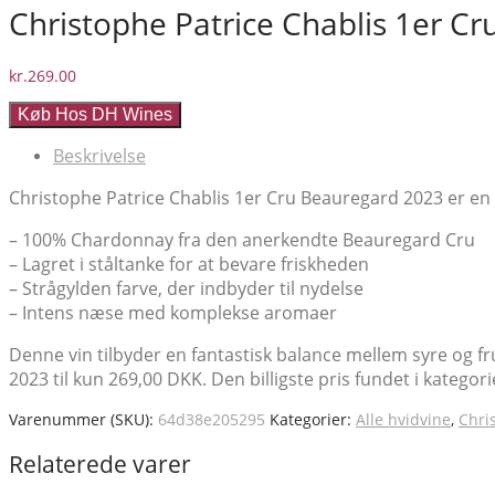
Christophe Patrice Chablis 1er Cr
kr.
269.00
Køb Hos DH Wines
Beskrivelse
Christophe Patrice Chablis 1er Cru Beauregard 2023 er en fr
– 100% Chardonnay fra den anerkendte Beauregard Cru
– Lagret i ståltanke for at bevare friskheden
– Strågylden farve, der indbyder til nydelse
– Intens næse med komplekse aromaer
Denne vin tilbyder en fantastisk balance mellem syre og frug
2023 til kun 269,00 DKK. Den billigste pris fundet i kategor
Varenummer (SKU):
64d38e205295
Kategorier:
Alle hvidvine
,
Chri
Relaterede varer