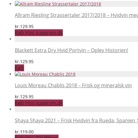
Allram Riesling Strassertaler 2017/2018 – Hvidvin med
kr.
129.95
Køb Hos supervin.dk
Blackett Extra Dry Hvid Portvin – Oplev Historien!
kr.
129.95
Køb
Louis Moreau Chablis 2018 – Frisk og mineralsk vin
kr.
129.95
Køb Hos supervin.dk
Shaya Shaya 2021 – Frisk Hvidvin fra Rueda, Spanien
kr.
119.00