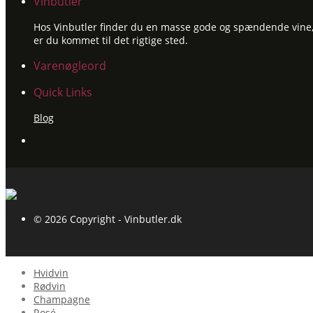
Vinbutler
Hos Vinbutler finder du en masse gode og spændende vine, ti
er du kommet til det rigtige sted.
Varenøgleord
Quick Links
Blog
© 2026 Copyright - Vinbutler.dk
Hvidvin
Rødvin
Champagne
Rosé