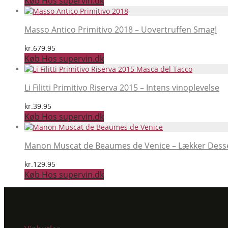
Køb Hos supervin.dk
Masso Antico Primitivo 2018 – Uovertruffen Smag!
kr.
679.95
Køb Hos supervin.dk
Li Filitti Primitivo Riserva 2015 – Intens vinoplevelse
kr.
39.95
Køb Hos supervin.dk
Manon Muscat de Beaumes de Venice – Lækker Desse
kr.
129.95
Køb Hos supervin.dk