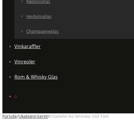
Rødvinsglas
Hvidvinsglas
Champagneglas
Vinkaraffler
Vinreoler
Rom & Whisky Glas
0
Forside
/
Ukategoriseret
/
Citadelle No Mistake Old Tom