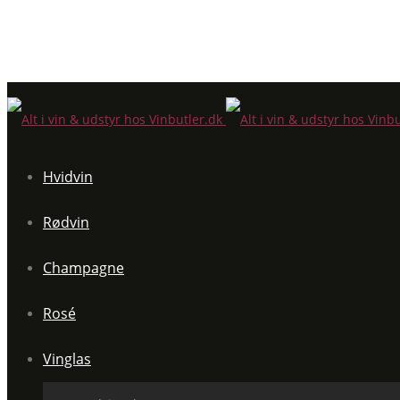
Hvidvin
Rødvin
Champagne
Rosé
Vinglas