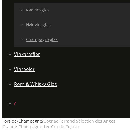
Rødvinsglas
Hvidvinsglas
Champagneglas
Vinkaraffler
Vinreoler
Rom & Whisky Glas
0
Forside
/
Champagne
/
Cognac Ferrand Sélection des Anges
Grande Champagne 1er Cru de Cognac