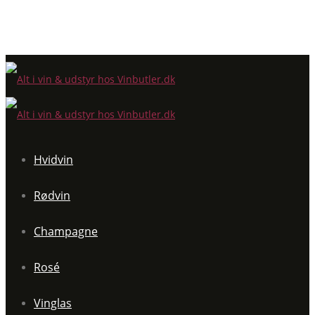
Hvidvin
Rødvin
Champagne
Rosé
Vinglas