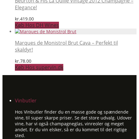
Beurton & Fils La Quille Vintage 2012 Champagne –
Elegance!
kr.
419.00
Køb Hos DH Wines
Marques de Monistrol Brut Cava – Perfekt til
skaldyr!
kr.
78.00
Køb Hos supervin.dk
Vinbutler
Hos Vinbutler finder du en masse gode og spændende
vine, til super skarpe priser. Se det store udvalg. Udover
vine, har vi også champagneglas, vinreoler og meget
andet. Er du vin elsker, så er du kommet til det rigtige
sted.