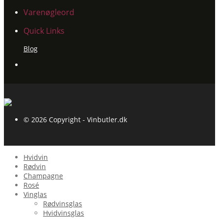
Varenøgleord
Quick Links
Blog
© 2026 Copyright - Vinbutler.dk
Hvidvin
Rødvin
Champagne
Rosé
Vinglas
Rødvinsglas
Hvidvinsglas