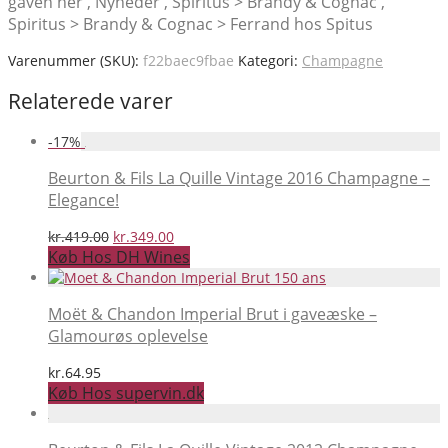
gaven her , Nyheder , Spiritus > Brandy & Cognac ,
Spiritus > Brandy & Cognac > Ferrand hos Spitus
Varenummer (SKU):
f22baec9fbae
Kategori:
Champagne
Relaterede varer
-
17
%
Beurton & Fils La Quille Vintage 2016 Champagne –
Elegance!
Den
Den
kr.
419.00
kr.
349.00
oprindelige
aktuelle
Køb Hos DH Wines
pris
pris
var:
er:
kr.419.00.
kr.349.00.
Moët & Chandon Imperial Brut i gaveæske –
Glamourøs oplevelse
kr.
64.95
Køb Hos supervin.dk