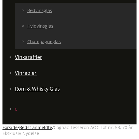
Rødvinsglas
Hvidvinsglas
Champagneglas
Vinkaraffler
Vinreoler
Rom & Whisky Glas
0
Forside
/
Bedst anmeldte
/
Cognac Tesseron AOC Lot nr. 53, 70 år –
Eksklusiv Nydelse