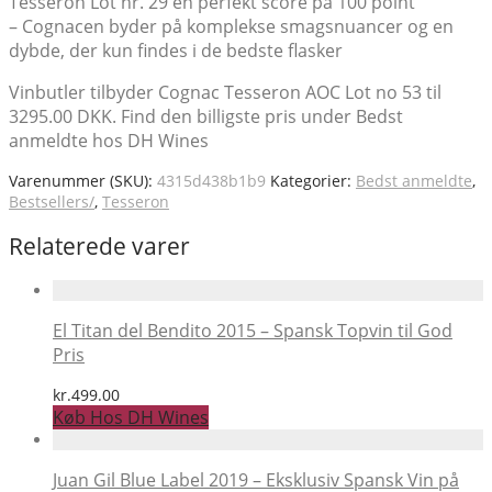
Tesseron Lot nr. 29 en perfekt score på 100 point
– Cognacen byder på komplekse smagsnuancer og en
dybde, der kun findes i de bedste flasker
Vinbutler tilbyder Cognac Tesseron AOC Lot no 53 til
3295.00 DKK. Find den billigste pris under Bedst
anmeldte hos DH Wines
Varenummer (SKU):
4315d438b1b9
Kategorier:
Bedst anmeldte
,
Bestsellers/
,
Tesseron
Relaterede varer
El Titan del Bendito 2015 – Spansk Topvin til God
Pris
kr.
499.00
Køb Hos DH Wines
Juan Gil Blue Label 2019 – Eksklusiv Spansk Vin på