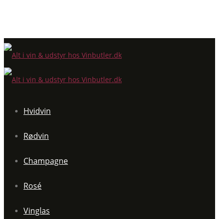
Hvidvin
Rødvin
Champagne
Rosé
Vinglas