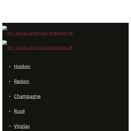
Hvidvin
Rødvin
Champagne
Rosé
Vinglas