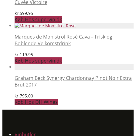
Cuvée Victoire
kr.
599.95
Køb Hos supervin.dk
Marques de Monistrol Rosé Cava – Frisk og
Boblende Velkomstdrink
kr.
119.95
Køb Hos supervin.dk
Graham Beck Synergy Chardonnay Pinot Noir Extra
Brut 2017
kr.
795.00
Køb Hos DH Wines
Vinbutler