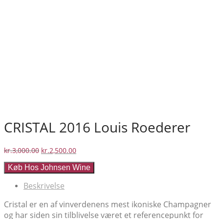
CRISTAL 2016 Louis Roederer
Den
Den
kr.
3,000.00
kr.
2,500.00
oprindelige
aktuelle
Køb Hos Johnsen Wine
pris
pris
var:
er:
Beskrivelse
kr.3,000.00.
kr.2,500.00.
Cristal er en af vinverdenens mest ikoniske Champagner
og har siden sin tilblivelse været et referencepunkt for