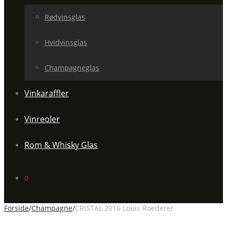
Rødvinsglas
Hvidvinsglas
Champagneglas
Vinkaraffler
Vinreoler
Rom & Whisky Glas
0
Forside
/
Champagne
/
CRISTAL 2016 Louis Roederer