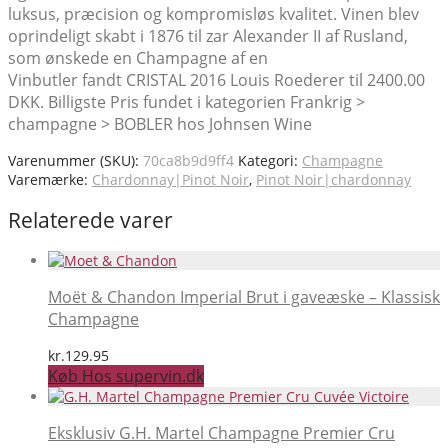
luksus, præcision og kompromisløs kvalitet. Vinen blev
oprindeligt skabt i 1876 til zar Alexander II af Rusland,
som ønskede en Champagne af en
Vinbutler fandt CRISTAL 2016 Louis Roederer til 2400.00
DKK. Billigste Pris fundet i kategorien Frankrig >
champagne > BOBLER hos Johnsen Wine
Varenummer (SKU):
70ca8b9d9ff4
Kategori:
Champagne
Varemærke:
Chardonnay|Pinot Noir
,
Pinot Noir|chardonnay
Relaterede varer
Moët & Chandon Imperial Brut i gaveæske – Klassisk
Champagne
kr.
129.95
Køb Hos supervin.dk
Eksklusiv G.H. Martel Champagne Premier Cru