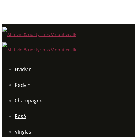
Hvidvin
Rødvin
Champagne
Rosé
Vinglas