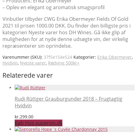
– Producent: Erika Obermeyer
– Oplev en elegant og aromatisk smagsprofil
Vinbutler tilbyder CWG Erika Obermeyer Fields Of Gold
2021 til prisen 1000.00 DKK. Du finder den billigste pris i
kategorien Nyeste varer hos DH Wines. Gå ikke glip af
muligheden for at nyde denne udsøgte vin, der virkelig
repræsenterer sin oprindelse.
Varenummer (SKU):
37f5e154e524
Kategorier:
Erika Obermeyer
,
Hvidvin
,
Nyeste varer
,
Rødvine 500kr+
Relaterede varer
Rudi Rüttger Grauburgunder 2018 – Frugtagtig
Hvidvin
kr.
299.00
Køb Hos supervin.dk