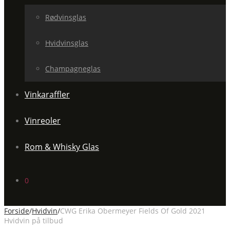
Rødvinsglas
Hvidvinsglas
Champagneglas
Vinkaraffler
Vinreoler
Rom & Whisky Glas
0
Forside
/
Hvidvin
/
CWG Erika Obermeyer Fields Of Gold 2021
Hvidvin på tilbud