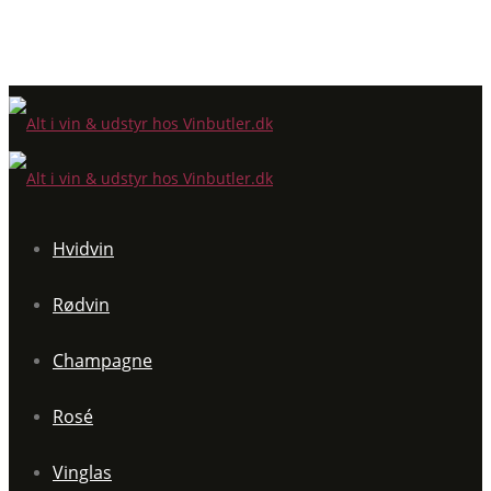
Hvidvin
Rødvin
Champagne
Rosé
Vinglas