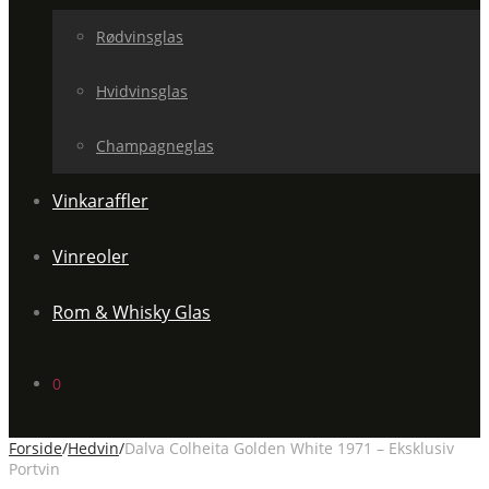
Rødvinsglas
Hvidvinsglas
Champagneglas
Vinkaraffler
Vinreoler
Rom & Whisky Glas
0
Forside
/
Hedvin
/
Dalva Colheita Golden White 1971 – Eksklusiv
Portvin