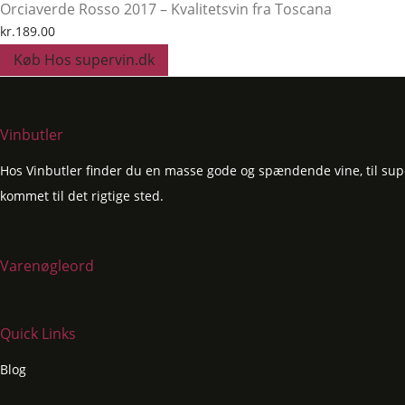
Orciaverde Rosso 2017 – Kvalitetsvin fra Toscana
kr.
189.00
Køb Hos supervin.dk
Vinbutler
Hos Vinbutler finder du en masse gode og spændende vine, til super
kommet til det rigtige sted.
Varenøgleord
Quick Links
Blog