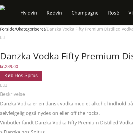
Hvidvin
Rødvin
Champagne
Rosé
V
Forside
/
Ukategoriseret
/
Danzka Vodka Fifty Premium Distilled Vodka
Danzka Vodka Fifty Premium Dis
kr.
239.00
Køb Hos Spitus
Beskrivelse
Danzka Vodka er en dansk vodka med et alkohol indhold på 50
selvfølgelig også nydes on eller off the rocks.
Vinbutler fandt Danzka Vodka Fifty Premium Distilled Vodka, 1
> Danzka hos Spitus