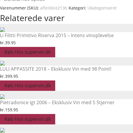
Varenummer (SKU):
af0c60ce213b
Kategori:
Ukategoriseret
Relaterede varer
Li Filitti Primitivo Riserva 2015 – Intens vinoplevelse
kr.
39.95
Køb Hos supervin.dk
LULI APPASSITE 2018 – Eksklusiv Vin med 98 Point!
kr.
399.95
Køb Hos supervin.dk
Pietradonice Igt 2006 – Eksklusiv Vin med 5 Stjerner
kr.
159.95
Køb Hos supervin.dk