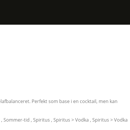
lafbalanceret. Perfekt som base i en cocktail, men kan
, Sommer-tid , Spiritus , Spiritus > Vodka , Spiritus > Vodka