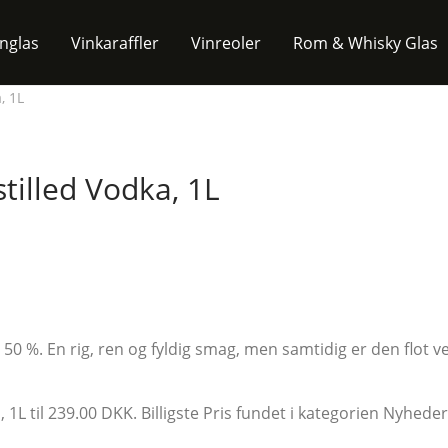
inglas
Vinkaraffler
Vinreoler
Rom & Whisky Glas
, 1L
tilled Vodka, 1L
 %. En rig, ren og fyldig smag, men samtidig er den flot ve
L til 239.00 DKK. Billigste Pris fundet i kategorien Nyheder 