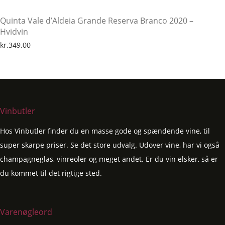
Quinta Vale d’Aldeia Grande Reserva Branco 2020 –
Hvidvin
kr.
349.00
Vinbutler
Hos Vinbutler finder du en masse gode og spændende vine, til
super skarpe priser. Se det store udvalg. Udover vine, har vi også
champagneglas, vinreoler og meget andet. Er du vin elsker, så er
du kommet til det rigtige sted.
Varenøgleord