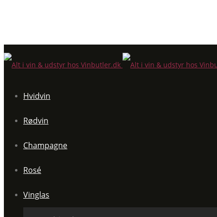
Hvidvin
Rødvin
Champagne
Rosé
Vinglas