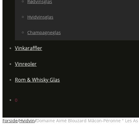
Rødvinsglas
Hvidvinsglas
Champagneglas
Vinkaraffler
Vinreoler
Rom & Whisky Glas
0
Forside
/
Hvidvin
/
Domaine Aimé Blouzard Mâcon-Péronne " Les As "