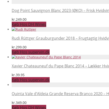
Dog Point Sauvignon Blanc 2023 (ØKO) – Frisk Hvidvi
kr.
249.00
Køb Hos DH Wines
Rudi Rüttger Grauburgunder 2018 – Frugtagtig Hvidv
kr.
299.00
Køb Hos supervin.dk
Xavier Chateauneuf du Pape Blanc 2014 – Lækker Hvi
kr.
39.95
Køb Hos supervin.dk
Quinta Vale d’Aldeia Grande Reserva Branco 2020 – H
kr.
349.00
Køb Hos DH Wines