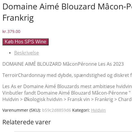
Domaine Aimé Blouzard Mâcon-Pér
Frankrig
kr.
379.00
Køb Hos SPS Wine
Beskrivelse
DOMAINE AIMÉ BLOUZARD MâconPéronne Les As 2023
TerroirChardonnay med dybde, spændstighed og diskret 
Les As er Domaine Aimé Blouzards mest ambitiøse hvidvin
Vinbutler fandt Domaine Aimé Blouzard Mâcon-Péronne " Les
Hvidvin > Økologisk hvidvin > Fransk vin > Frankrig > Ch
Varenummer (SKU):
b59c2d8859d6
Kategori:
Hvidvin
Relaterede varer