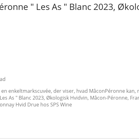
onne " Les As " Blanc 2023, Økol
fad
 en enkeltmarkscuvée, der viser, hvad MâconPéronne kan, 
 As " Blanc 2023, Økologisk Hvidvin, Mâcon-Péronne, Frankrig
ardonnay Hvid Drue hos SPS Wine