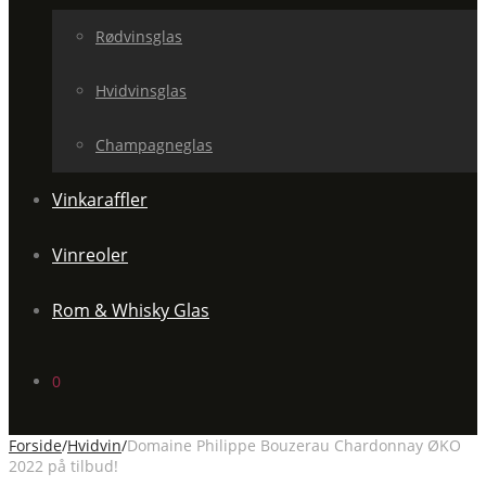
Rødvinsglas
Hvidvinsglas
Champagneglas
Vinkaraffler
Vinreoler
Rom & Whisky Glas
0
Forside
/
Hvidvin
/
Domaine Philippe Bouzerau Chardonnay ØKO
2022 på tilbud!