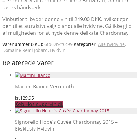
– Produceret af Domaine Philippe Bouzerau, kendt for
deres håndværk
Vinbutler tilbyder denne vin til 249,00 DKK, hvilket gør
den til et attraktivt valg blandt alle hvidvine. Gå ikke glip
af muligheden for at nyde denne delikate Chardonnay.
Varenummer (SKU):
6fb62b4f6c99
Kategorier:
Alle hvidvine
,
Domaine Remi Jobard
,
Hvidvin
Relaterede varer
Martini Bianco Vermouth
kr.
129.95
Køb Hos supervin.dk
Signorello Hope’s Cuvée Chardonnay 2015 –
Eksklusiv Hvidvin