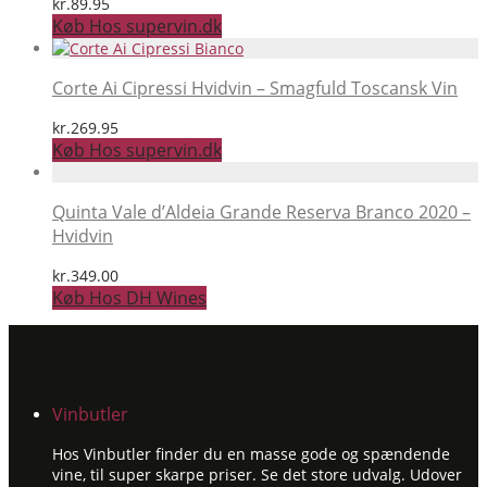
kr.
89.95
Køb Hos supervin.dk
Corte Ai Cipressi Hvidvin – Smagfuld Toscansk Vin
kr.
269.95
Køb Hos supervin.dk
Quinta Vale d’Aldeia Grande Reserva Branco 2020 –
Hvidvin
kr.
349.00
Køb Hos DH Wines
Vinbutler
Hos Vinbutler finder du en masse gode og spændende
vine, til super skarpe priser. Se det store udvalg. Udover