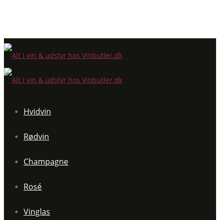
Hvidvin
Rødvin
Champagne
Rosé
Vinglas