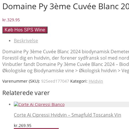
Domaine Py 3ème Cuvée Blanc 2024
kr.
329.95
Køb Hos SPS Wine
Beskrivelse
Domaine Py 3ème Cuvée Blanc 2024 biodynamisk Demeter-h
Forestil dig en hvidvin, der forener sydfransk sol med no
Vinbutler fandt Domaine Py 3ème Cuvée Blanc 2024 – Biodynam
Økologiske og Biodynamiske vine > Økologisk hvidvin > Veg
Varenummer (SKU):
925eed177047
Kategori:
Hvidvin
Relaterede varer
Corte Ai Cipressi Hvidvin – Smagfuld Toscansk Vin
kr.
269.95