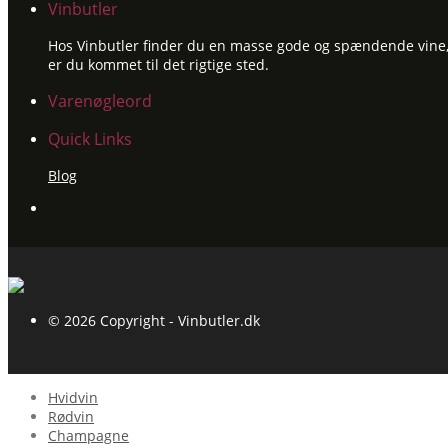
Vinbutler
Hos Vinbutler finder du en masse gode og spændende vine, ti
er du kommet til det rigtige sted.
Varenøgleord
Quick Links
Blog
© 2026 Copyright - Vinbutler.dk
Hvidvin
Rødvin
Champagne