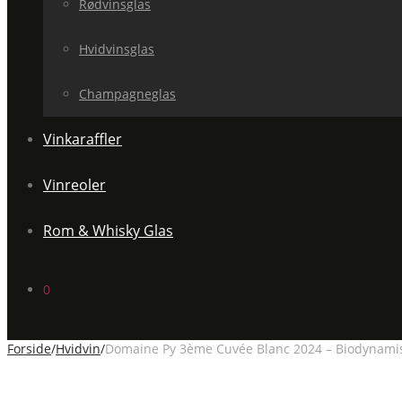
Rødvinsglas
Hvidvinsglas
Champagneglas
Vinkaraffler
Vinreoler
Rom & Whisky Glas
0
Forside
/
Hvidvin
/
Domaine Py 3ème Cuvée Blanc 2024 – Biodynamisk 