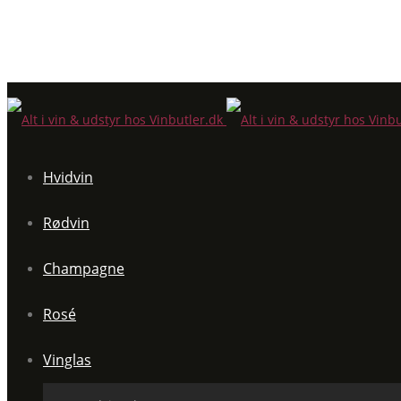
Hvidvin
Rødvin
Champagne
Rosé
Vinglas