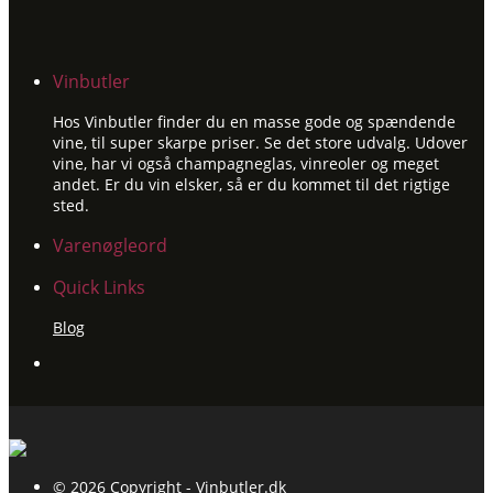
var:
er:
kr.649.00.
kr.599.00.
Vinbutler
Hos Vinbutler finder du en masse gode og spændende
vine, til super skarpe priser. Se det store udvalg. Udover
vine, har vi også champagneglas, vinreoler og meget
andet. Er du vin elsker, så er du kommet til det rigtige
sted.
Varenøgleord
Quick Links
Blog
© 2026 Copyright - Vinbutler.dk