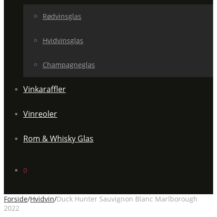
Rødvinsglas
Hvidvinsglas
Champagneglas
Vinkaraffler
Vinreoler
Rom & Whisky Glas
0
Forside
/
Hvidvin
/
Duck Hunter Sauvignon Blanc Marlborough
2022