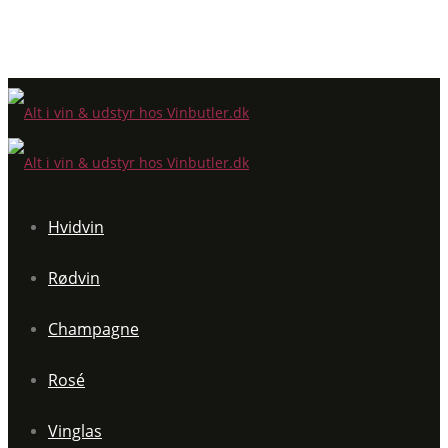
Hvidvin
Rødvin
Champagne
Rosé
Vinglas