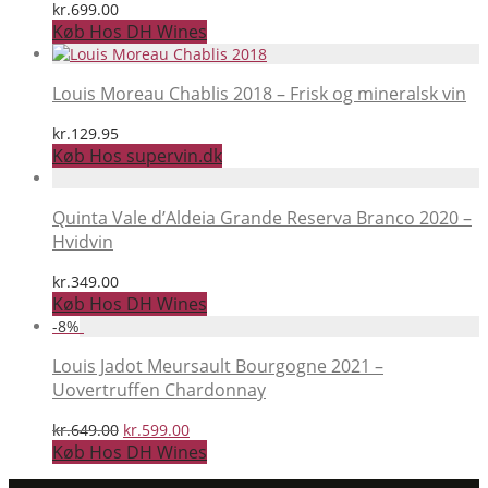
kr.
699.00
Køb Hos DH Wines
Louis Moreau Chablis 2018 – Frisk og mineralsk vin
kr.
129.95
Køb Hos supervin.dk
Quinta Vale d’Aldeia Grande Reserva Branco 2020 –
Hvidvin
kr.
349.00
Køb Hos DH Wines
-
8
%
Louis Jadot Meursault Bourgogne 2021 –
Uovertruffen Chardonnay
Den
Den
kr.
649.00
kr.
599.00
oprindelige
aktuelle
Køb Hos DH Wines
pris
pris