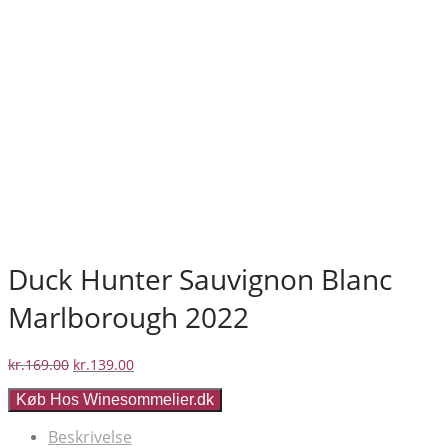
Duck Hunter Sauvignon Blanc
Marlborough 2022
Den
Den
kr.
169.00
kr.
139.00
oprindelige
aktuelle
Køb Hos Winesommelier.dk
pris
pris
var:
er:
Beskrivelse
kr.169.00.
kr.139.00.