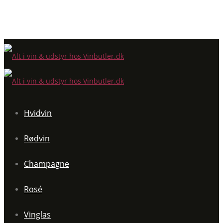
Hvidvin
Rødvin
Champagne
Rosé
Vinglas