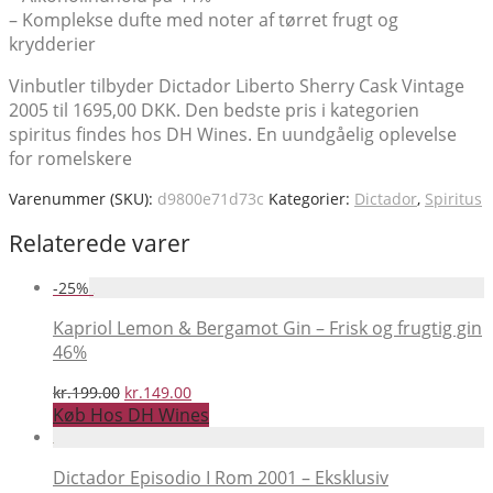
– Komplekse dufte med noter af tørret frugt og
krydderier
Vinbutler tilbyder Dictador Liberto Sherry Cask Vintage
2005 til 1695,00 DKK. Den bedste pris i kategorien
spiritus findes hos DH Wines. En uundgåelig oplevelse
for romelskere
Varenummer (SKU):
d9800e71d73c
Kategorier:
Dictador
,
Spiritus
Relaterede varer
-
25
%
Kapriol Lemon & Bergamot Gin – Frisk og frugtig gin
46%
Den
Den
kr.
199.00
kr.
149.00
oprindelige
aktuelle
Køb Hos DH Wines
pris
pris
var:
er:
kr.199.00.
kr.149.00.
Dictador Episodio I Rom 2001 – Eksklusiv