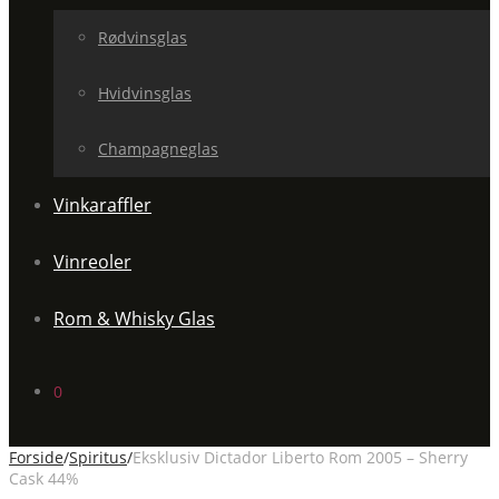
Rødvinsglas
Hvidvinsglas
Champagneglas
Vinkaraffler
Vinreoler
Rom & Whisky Glas
0
Forside
/
Spiritus
/
Eksklusiv Dictador Liberto Rom 2005 – Sherry
Cask 44%