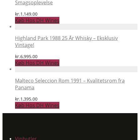
Smagsoplevelse
kr.
1,149.00
Køb Hos DH Wines
Highland Park 1988 25 År Whisky – Eksklusiv
Vintage!
kr.
6,995.00
Køb Hos DH Wines
Malteco Seleccion Rom 1991 – Kvalitetsrom fra
Panama
kr.
1,395.00
Køb Hos DH Wines
Vinbutler