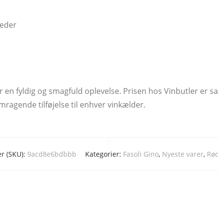
neder
 en fyldig og smagfuld oplevelse. Prisen hos Vinbutler er sat 
ragende tilføjelse til enhver vinkælder.
 (SKU):
9acd8e6bdbbb
Kategorier:
Fasoli Gino
,
Nyeste varer
,
Rød