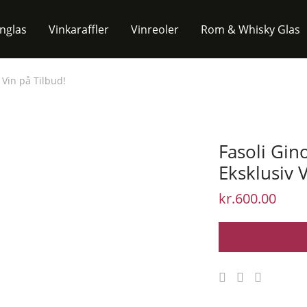
inglas
Vinkaraffler
Vinreoler
Rom & Whisky Glas
 Vin på Tilbud!
Fasoli Gin
Eksklusiv V
kr.
600.00