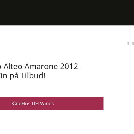
o Alteo Amarone 2012 –
in på Tilbud!
Køb Hos DH Wines