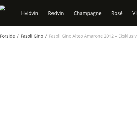
Hvidvin
Rødvin
Champagne
Rosé
V
Forside
/
Fasoli Gino
/
Fasoli Gino Alteo Amarone 2012 – Eksklusiv