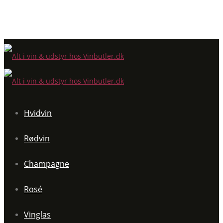
Hvidvin
Rødvin
Champagne
Rosé
Vinglas