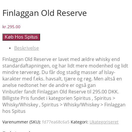
Finlaggan Old Reserve
kr.
295.00
Køb Hos Spitus
Beskrivelse
Finlaggan Old Reserve er lavet med ældre whisky end
standardaftapningen, og har lidt mere modenhed og lidt
mindre tørverøg. Du får dog stadig masser af Islay-
karakter med f.eks. havsalt, tjære og røg. Men altså en
anelse nedtonet her de andre er også gan
Vinbutler fandt Finlaggan Old Reserve til 295.00 DKK.
Billigste Pris fundet i kategorien Spiritus , Spiritus >
Whisky/Whiskey , Spiritus > Whisky/Whiskey > Finlaggan
hos Spitus
Varenummer (SKU):
fd77ea68c6a5
Kategori:
Ukategoriseret