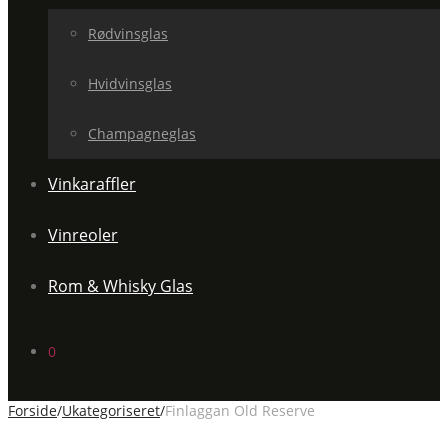
Rødvinsglas
Hvidvinsglas
Champagneglas
Vinkaraffler
Vinreoler
Rom & Whisky Glas
0
Forside
/
Ukategoriseret
/
Finlaggan Old Reserve