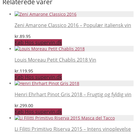
Relaterede varer
Zeni Amarone Classico 2016 – Populær italiensk vin
kr.
89.95
Køb Hos supervin.dk
Louis Moreau Petit Chablis 2018 Vin
kr.
119.95
Køb Hos supervin.dk
Henri Ehrhart Pinot Gris 2018 – Frugtig og fyldig vin
kr.
299.00
Køb Hos supervin.dk
Li Filitti Primitivo Riserva 2015 – Intens vinoplevelse