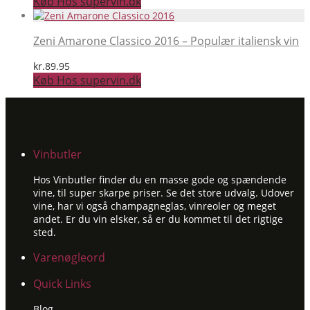
Køb Hos supervin.dk
Zeni Amarone Classico 2016 – Populær italiensk vin
kr.
89.95
Køb Hos supervin.dk
Vinbutler
Hos Vinbutler finder du en masse gode og spændende
vine, til super skarpe priser. Se det store udvalg. Udover
vine, har vi også champagneglas, vinreoler og meget
andet. Er du vin elsker, så er du kommet til det rigtige
sted.
Varenøgleord
Quick Links
Blog