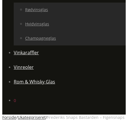
Rødvinsglas
Hvidvinsglas
Champagneglas
Vinkaraffler
Vinreoler
Rom & Whisky Glas
0
Forside
/
Ukategoriseret
/
Frederiks Snaps Bastarden – Figensnaps