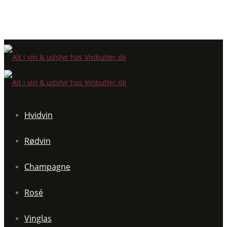
Hvidvin
Rødvin
Champagne
Rosé
Vinglas