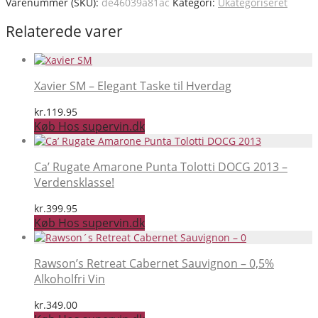
Varenummer (SKU):
de46039a81ac
Kategori:
Ukategoriseret
Relaterede varer
Xavier SM – Elegant Taske til Hverdag
kr.
119.95
Køb Hos supervin.dk
Ca’ Rugate Amarone Punta Tolotti DOCG 2013 –
Verdensklasse!
kr.
399.95
Køb Hos supervin.dk
Rawson’s Retreat Cabernet Sauvignon – 0,5%
Alkoholfri Vin
kr.
349.00