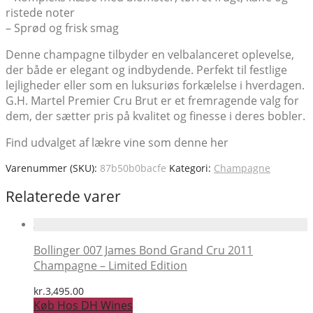
ristede noter
– Sprød og frisk smag
Denne champagne tilbyder en velbalanceret oplevelse,
der både er elegant og indbydende. Perfekt til festlige
lejligheder eller som en luksuriøs forkælelse i hverdagen.
G.H. Martel Premier Cru Brut er et fremragende valg for
dem, der sætter pris på kvalitet og finesse i deres bobler.
Find udvalget af lækre vine som denne her
Varenummer (SKU):
87b50b0bacfe
Kategori:
Champagne
Relaterede varer
Bollinger 007 James Bond Grand Cru 2011
Champagne – Limited Edition
kr.
3,495.00
Køb Hos DH Wines