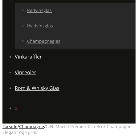
Rødvinsglas
Hvidvinsglas
Champagneglas
Vinkaraffler
Vinreoler
Rom & Whisky Glas
0
Forside
/
Champagne
/
G.H. Martel Premier Cru Brut Champagne –
Elegant og Sprød