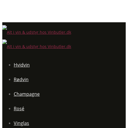
Hvidvin
Rødvin
Champagne
Rosé
Vinglas