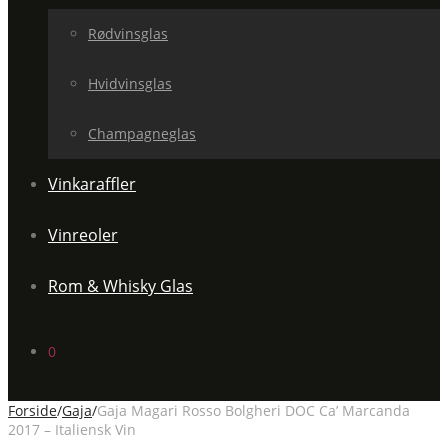
Rødvinsglas
Hvidvinsglas
Champagneglas
Vinkaraffler
Vinreoler
Rom & Whisky Glas
0
Forside
/
Gaja
/
Gaja Magari Rosso Bolgheri DOC Ca’ Marcanda
2017 – Italiensk Vin