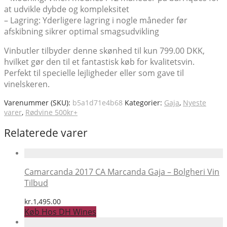
at udvikle dybde og kompleksitet
– Lagring: Yderligere lagring i nogle måneder før
afskibning sikrer optimal smagsudvikling
Vinbutler tilbyder denne skønhed til kun 799.00 DKK,
hvilket gør den til et fantastisk køb for kvalitetsvin.
Perfekt til specielle lejligheder eller som gave til
vinelskeren.
Varenummer (SKU):
b5a1d71e4b68
Kategorier:
Gaja
,
Nyeste
varer
,
Rødvine 500kr+
Relaterede varer
Camarcanda 2017 CA Marcanda Gaja – Bolgheri Vin
Tilbud
kr.
1,495.00
Køb Hos DH Wines