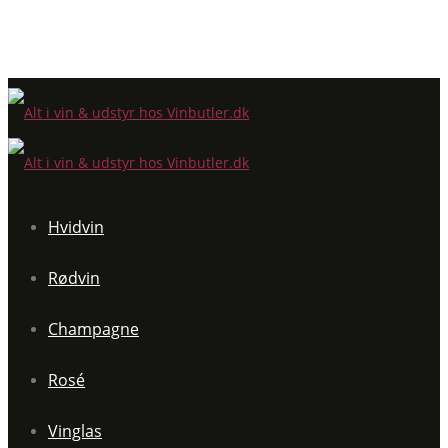
Hvidvin
Rødvin
Champagne
Rosé
Vinglas