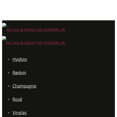
Hvidvin
Rødvin
Champagne
Rosé
Vinglas