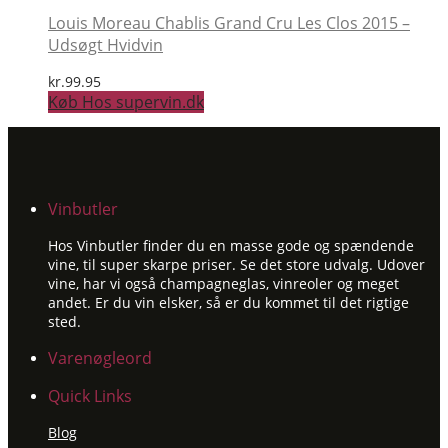
Louis Moreau Chablis Grand Cru Les Clos 2015 –
Udsøgt Hvidvin
kr.
99.95
Køb Hos supervin.dk
Vinbutler
Hos Vinbutler finder du en masse gode og spændende
vine, til super skarpe priser. Se det store udvalg. Udover
vine, har vi også champagneglas, vinreoler og meget
andet. Er du vin elsker, så er du kommet til det rigtige
sted.
Varenøgleord
Quick Links
Blog