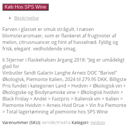
oprindelige
aktuelle
Køb Hos SPS Wine
pris
pris
var:
er:
Beskrivelse
kr.339.95.
kr.138.95.
Farven i glasset er smuk strågult. I næsen
blomsteraromaer, som er flankeret af frugtnoter af
melon, citrusnuancer og hint af hasselnød. Fyldig og
frisk, elegant vedholdende smag.
6 Stjerner i Flaskehalsen årgang 2018: "Jeg er umådeligt
glad for
Vinbutler fandt Galarin Langhe Arneis DOC "Barivel"
Økologisk, Piemonte Italien, 2024 til 279.95 DKK. Billigste
Pris fundet i kategorien Land > Hvidvin > Økologisk vin >
Økologiske og Biodynamiske vine > Økologisk hvidvin >
Black Friday > Andet > Fastpris > Italiensk vin > Italien >
Piemonte Hvidvin > Arneis Hvid Drue > Vin fra Piemonte
> Total lagertømning af piemonte hos SPS Wine
Varenummer (SKU):
6e1d8c91e41a
Kategori:
Hvidvin