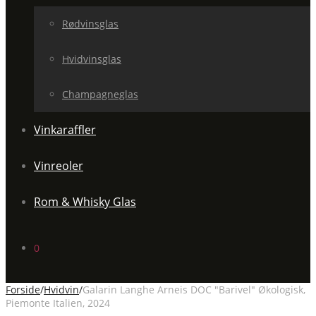
Rødvinsglas
Hvidvinsglas
Champagneglas
Vinkaraffler
Vinreoler
Rom & Whisky Glas
0
Forside
/
Hvidvin
/
Galarin Langhe Arneis DOC "Barivel" Økologisk,
Piemonte Italien, 2024