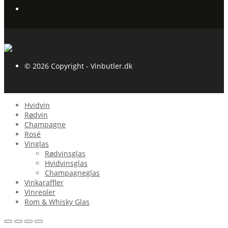
© 2026 Copyright - Vinbutler.dk
Hvidvin
Rødvin
Champagne
Rosé
Vinglas
Rødvinsglas
Hvidvinsglas
Champagneglas
Vinkaraffler
Vinreoler
Rom & Whisky Glas