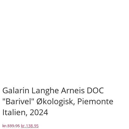
Galarin Langhe Arneis DOC
"Barivel" Økologisk, Piemonte
Italien, 2024
Den
Den
kr.
339.95
kr.
138.95