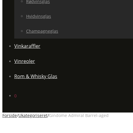
Rødvinsglas
Hvidvinsglas
Champagneglas
Vinkaraffler
Vinreoler
Rom & Whisky Glas
0
Forside
/
Ukategoriseret
/
Gindome Admiral Barrel-aged