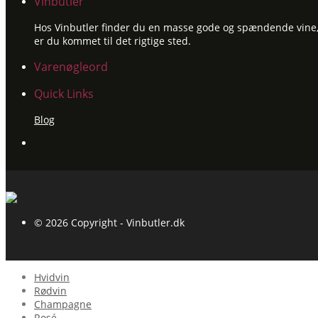
Vinbutler
Hos Vinbutler finder du en masse gode og spændende vine, ti
er du kommet til det rigtige sted.
Varenøgleord
Quick Links
Blog
© 2026 Copyright - Vinbutler.dk
Hvidvin
Rødvin
Champagne
Rosé