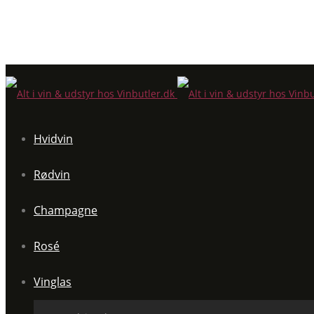
Hvidvin
Rødvin
Champagne
Rosé
Vinglas