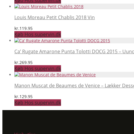
Køb Hos supervin.dk
Louis Moreau Petit Chablis 2018 Vin
kr.
119.95
Køb Hos supervin.dk
Ca’ Rugate Amarone Punta Tolotti DOCG 2015 – Uundgåe
kr.
269.95
Køb Hos supervin.dk
Manon Muscat de Beaumes de Venice – Lækker Desse
kr.
129.95
Køb Hos supervin.dk