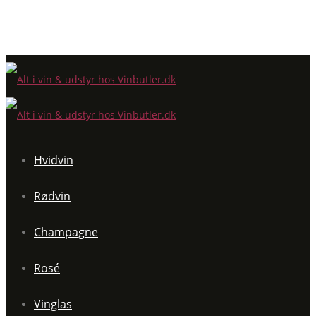
Hvidvin
Rødvin
Champagne
Rosé
Vinglas