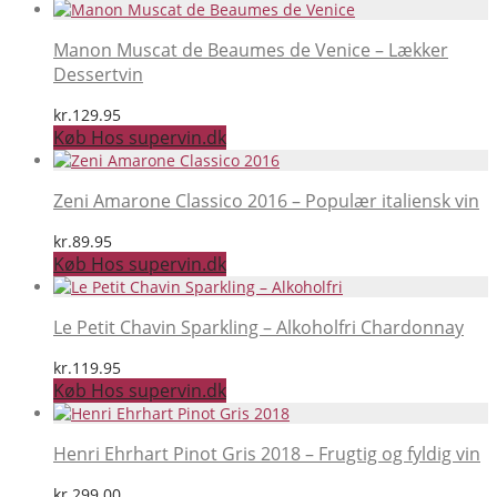
Manon Muscat de Beaumes de Venice – Lækker
Dessertvin
kr.
129.95
Køb Hos supervin.dk
Zeni Amarone Classico 2016 – Populær italiensk vin
kr.
89.95
Køb Hos supervin.dk
Le Petit Chavin Sparkling – Alkoholfri Chardonnay
kr.
119.95
Køb Hos supervin.dk
Henri Ehrhart Pinot Gris 2018 – Frugtig og fyldig vin
kr.
299.00