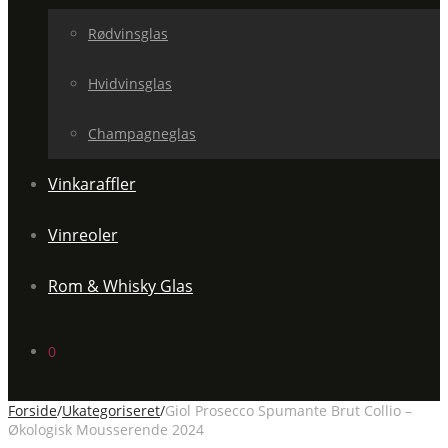
Rødvinsglas
Hvidvinsglas
Champagneglas
Vinkaraffler
Vinreoler
Rom & Whisky Glas
0
Forside
/
Ukategoriseret
/
Giol Prosecco Spumante Brut Collio –
Økologisk Mousserende 2024