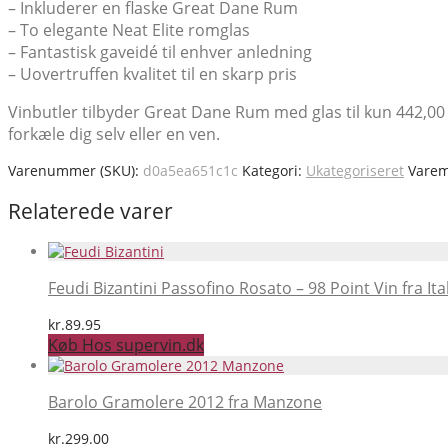
– Inkluderer en flaske Great Dane Rum
– To elegante Neat Elite romglas
– Fantastisk gaveidé til enhver anledning
– Uovertruffen kvalitet til en skarp pris
Vinbutler tilbyder Great Dane Rum med glas til kun 442,00 
forkæle dig selv eller en ven.
Varenummer (SKU):
d0a5ea651c1c
Kategori:
Ukategoriseret
Vare
Relaterede varer
Feudi Bizantini Passofino Rosato – 98 Point Vin fra Ita
kr.
89.95
Køb Hos supervin.dk
Barolo Gramolere 2012 fra Manzone
kr.
299.00