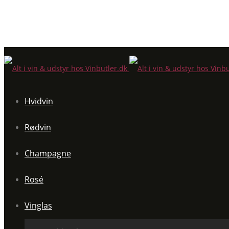
Hvidvin
Rødvin
Champagne
Rosé
Vinglas