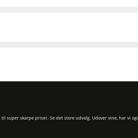
l super skarpe priser. Se det store udvalg. Udover vine, har vi og