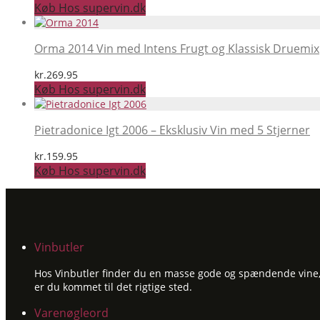
Køb Hos supervin.dk
Orma 2014 Vin med Intens Frugt og Klassisk Druemix
kr.
269.95
Køb Hos supervin.dk
Pietradonice Igt 2006 – Eksklusiv Vin med 5 Stjerner
kr.
159.95
Køb Hos supervin.dk
Vinbutler
Hos Vinbutler finder du en masse gode og spændende vine, ti
er du kommet til det rigtige sted.
Varenøgleord