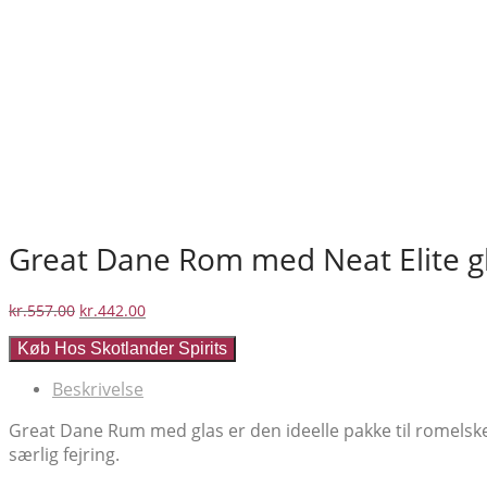
Great Dane Rom med Neat Elite gla
Den
Den
kr.
557.00
kr.
442.00
oprindelige
aktuelle
Køb Hos Skotlander Spirits
pris
pris
var:
er:
Beskrivelse
kr.557.00.
kr.442.00.
Great Dane Rum med glas er den ideelle pakke til romelske
særlig fejring.