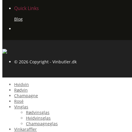
Quick Links
Blog
© 2026 Copyright - Vinbutler.dk
Hvidvin
Rødvin
Champagne
Rosé
Vinglas
Rødvinsglas
Hvidvinsglas
Champagneglas
Vinkaraffler