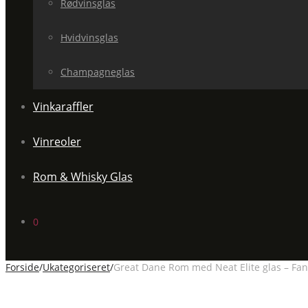
Rødvinsglas
Hvidvinsglas
Champagneglas
Vinkaraffler
Vinreoler
Rom & Whisky Glas
0
Forside
/
Ukategoriseret
/
Great Dane Rom med Neat Elite glas – Fant