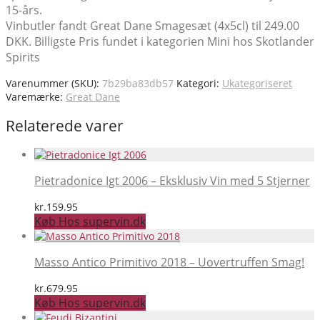
15-års.
Vinbutler fandt Great Dane Smagesæt (4x5cl) til 249.00
DKK. Billigste Pris fundet i kategorien Mini hos Skotlander
Spirits
Varenummer (SKU):
7b29ba83db57
Kategori:
Ukategoriseret
Varemærke:
Great Dane
Relaterede varer
Pietradonice Igt 2006 – Eksklusiv Vin med 5 Stjerner
kr.
159.95
Køb Hos supervin.dk
Masso Antico Primitivo 2018 – Uovertruffen Smag!
kr.
679.95
Køb Hos supervin.dk