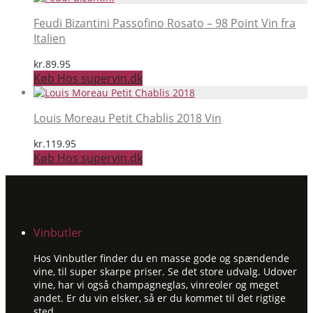
Feudi Bizantini Passofino Rosato – 98 Point Vin fra
Italien
kr.
89.95
Køb Hos supervin.dk
Louis Moreau Petit Chablis 2018 Vin
kr.
119.95
Køb Hos supervin.dk
Vinbutler
Hos Vinbutler finder du en masse gode og spændende
vine, til super skarpe priser. Se det store udvalg. Udover
vine, har vi også champagneglas, vinreoler og meget
andet. Er du vin elsker, så er du kommet til det rigtige
sted.