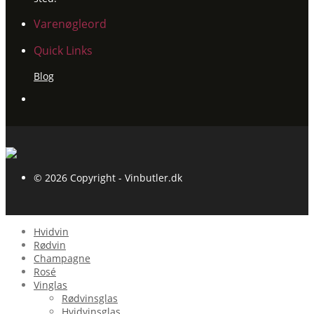
Varenøgleord
Quick Links
Blog
© 2026 Copyright - Vinbutler.dk
Hvidvin
Rødvin
Champagne
Rosé
Vinglas
Rødvinsglas
Hvidvinsglas