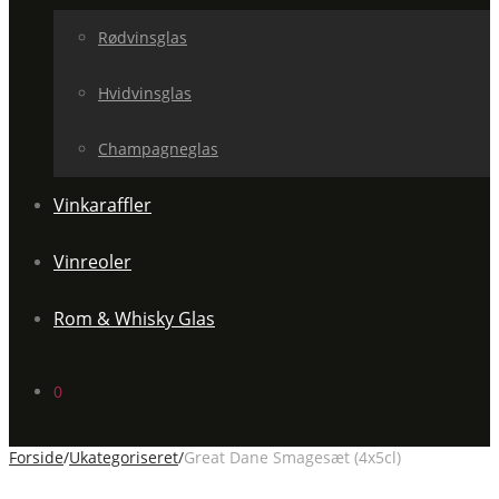
Rødvinsglas
Hvidvinsglas
Champagneglas
Vinkaraffler
Vinreoler
Rom & Whisky Glas
0
Forside
/
Ukategoriseret
/
Great Dane Smagesæt (4x5cl)