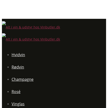
Hvidvin
Rødvin
Champagne
Rosé
Vinglas