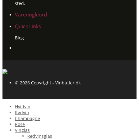
sted.
Varenøgleord
Quick Links
Blog
© 2026 Copyright - Vinbutler.dk
Hvidvin
Rødvin
Champagne
Rosé
Vinglas
Rødvinsglas