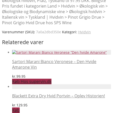
Økologisk hvidvin, Pfalz, Tyskland til 97.95 DKK. Billigste
Pris fundet i kategorien Land > Hvidvin > Økologisk vin >
Økologiske og Biodynamiske vine > Økologisk hvidvin >
Italiensk vin > Tyskland | Hvidvin > Pinot Grigio Drue >
Pinot Grigio Hvid Drue hos SPS Wine
Varenummer (SKU):
7a0a2dbd350e
Kategori:
Hvidvin
Relaterede varer
Sartori Marani Bianco Veronese – Den Hvide
Amarone Vin
kr.
99.95
Køb Hos supervin.dk
Blackett Extra Dry Hvid Portvin – Oplev Historien!
kr.
129.95
Køb