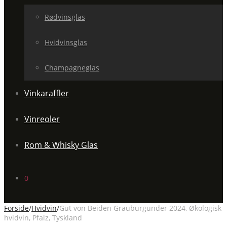
Rødvinsglas
Hvidvinsglas
Champagneglas
Vinkaraffler
Vinreoler
Rom & Whisky Glas
0
Forside
/
Hvidvin
/
Gut von Beiden Grauburgunder 2024, Økologisk
hvidvin, Pfalz, Tyskland