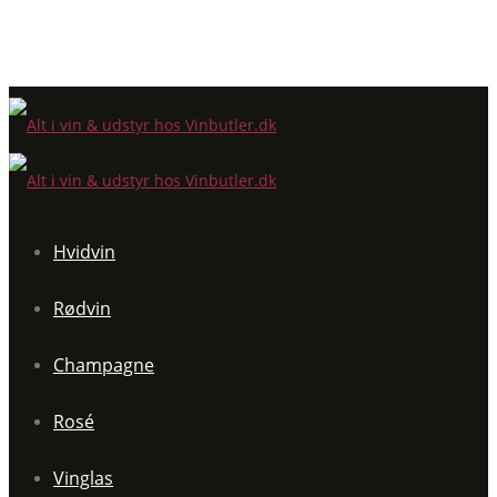
Hvidvin
Rødvin
Champagne
Rosé
Vinglas