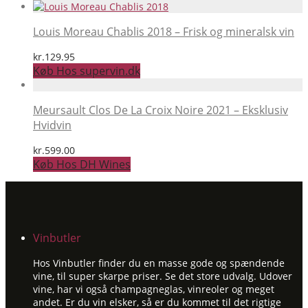
Louis Moreau Chablis 2018 – Frisk og mineralsk vin
kr.
129.95
Køb Hos supervin.dk
Meursault Clos De La Croix Noire 2021 – Eksklusiv
Hvidvin
kr.
599.00
Køb Hos DH Wines
Vinbutler
Hos Vinbutler finder du en masse gode og spændende
vine, til super skarpe priser. Se det store udvalg. Udover
vine, har vi også champagneglas, vinreoler og meget
andet. Er du vin elsker, så er du kommet til det rigtige