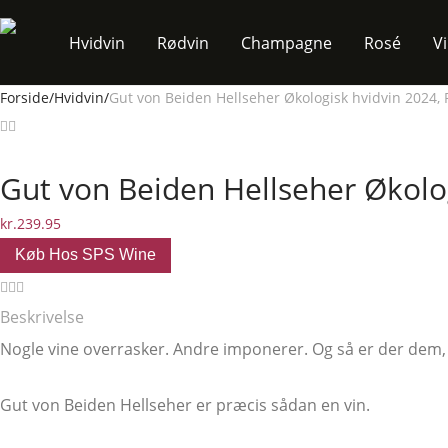
Hvidvin
Rødvin
Champagne
Rosé
V
Forside
/
Hvidvin
/
Gut von Beiden Hellseher Økologisk hvidvin 2024, 
Gut von Beiden Hellseher Økolog
kr.
239.95
Køb Hos SPS Wine
Beskrivelse
Nogle vine overrasker. Andre imponerer. Og så er der dem
Gut von Beiden Hellseher er præcis sådan en vin.