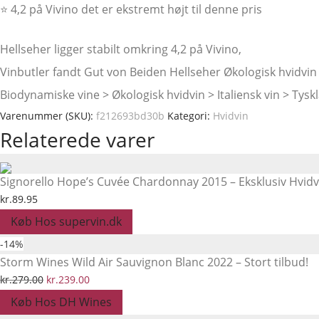
⭐ 4,2 på Vivino det er ekstremt højt til denne pris
Hellseher ligger stabilt omkring 4,2 på Vivino,
Vinbutler fandt Gut von Beiden Hellseher Økologisk hvidvin 2
Biodynamiske vine > Økologisk hvidvin > Italiensk vin > 
Varenummer (SKU):
f212693bd30b
Kategori:
Hvidvin
Relaterede varer
Signorello Hope’s Cuvée Chardonnay 2015 – Eksklusiv Hvidv
kr.
89.95
Køb Hos supervin.dk
-
14
%
Storm Wines Wild Air Sauvignon Blanc 2022 – Stort tilbud!
Den
Den
kr.
279.00
kr.
239.00
oprindelige
aktuelle
Køb Hos DH Wines
pris
pris