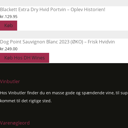
var:
er:
Blackett Extra Dry Hvid Portvin – Oplev Historien!
kr.279.00.
kr.239.00.
kr.
129.95
Køb
Dog Point Sauvignon Blanc 2023 (ØKO) – Frisk Hvidvin
kr.
249.00
Køb Hos DH Wines
Vinbutler
Hos Vinbutler finder du en masse gode og spændende vine, til super
kommet til det rigtige sted.
Varenøgleord