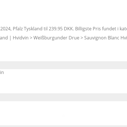
024, Pfalz Tyskland til 239.95 DKK. Billigste Pris fundet i k
Tyskland | Hvidvin > Weißburgunder Drue > Sauvignon Blan
in