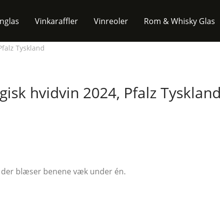
inglas
Vinkaraffler
Vinreoler
Rom & Whisky Glas
Pfalz Tyskland
isk hvidvin 2024, Pfalz Tysklan
, der blæser benene væk under én.